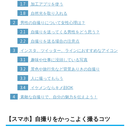
1.7
加工アプリを使う
1.8
自然光を取り入れる
2
男性の自撮りについて女性心理は？
2.1
自撮りを送ってくる男性をどう思う？
2.2
自撮りを送る場合の注意点
3
インスタ、ツイッター、ラインにおすすめなアイコン
3.1
趣味や仕事に没頭している写真
3.2
景色や旅行先など背景ありきの自撮り
3.3
人に撮ってもらう
3.4
イケメンならキメ顔OK
4
素敵な自撮りで、自分の魅力を伝えよう！
【スマホ】自撮りをかっこよく撮るコツ