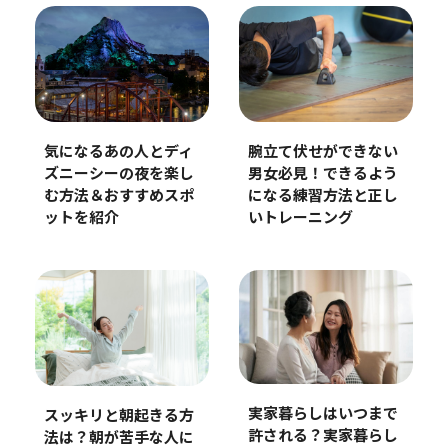
気になるあの人とディ
腕立て伏せができない
ズニーシーの夜を楽し
男女必見！できるよう
む方法＆おすすめスポ
になる練習方法と正し
ットを紹介
いトレーニング
実家暮らしはいつまで
スッキリと朝起きる方
許される？実家暮らし
法は？朝が苦手な人に