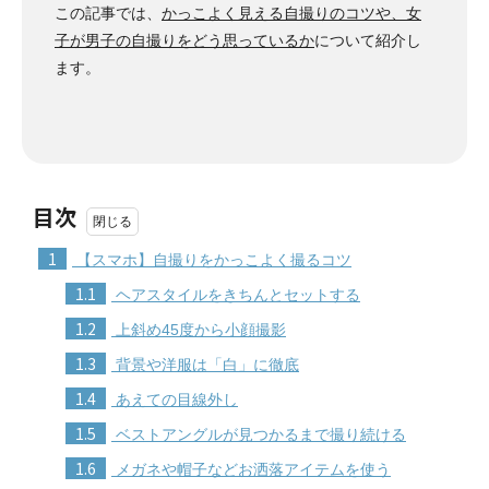
この記事では、
かっこよく見える自撮りのコツや、女
子が男子の自撮りをどう思っているか
について紹介し
ます。
目次
1
【スマホ】自撮りをかっこよく撮るコツ
1.1
ヘアスタイルをきちんとセットする
1.2
上斜め45度から小顔撮影
1.3
背景や洋服は「白」に徹底
1.4
あえての目線外し
1.5
ベストアングルが見つかるまで撮り続ける
1.6
メガネや帽子などお洒落アイテムを使う