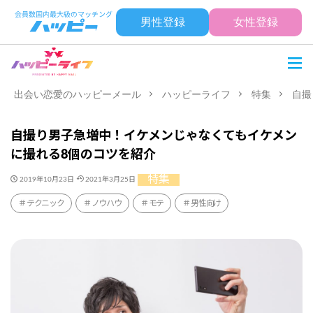
男性登録
女性登録
出会い恋愛のハッピーメール
ハッピーライフ
特集
自撮
自撮り男子急増中！イケメンじゃなくてもイケメン
に撮れる8個のコツを紹介
特集
2019年10月23日
2021年3月25日
テクニック
ノウハウ
モテ
男性向け