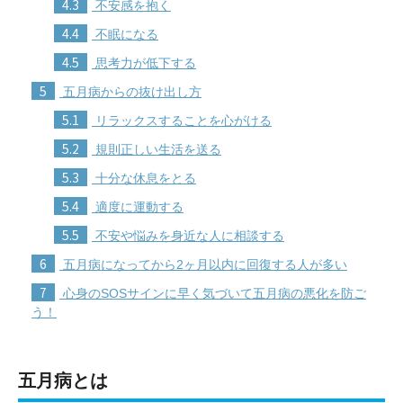
4.3
不安感を抱く
4.4
不眠になる
4.5
思考力が低下する
5
五月病からの抜け出し方
5.1
リラックスすることを心がける
5.2
規則正しい生活を送る
5.3
十分な休息をとる
5.4
適度に運動する
5.5
不安や悩みを身近な人に相談する
6
五月病になってから2ヶ月以内に回復する人が多い
7
心身のSOSサインに早く気づいて五月病の悪化を防ご
う！
五月病とは