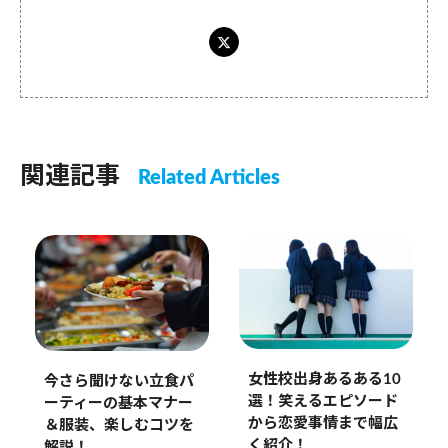
関連記事
Related Articles
女性校出身あるある10
今さら聞けない立食パ
選！笑えるエピソード
ーティーの基本マナー
から恋愛事情まで幅広
＆服装、楽しむコツを
く紹介！
解説！