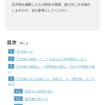
五月病を経験した人の割合や原因、抜け出し方を紹介
しますので、ぜひ参考にしてください。
目次
1
五月病とは
2
五月病を経験したことがある人は約6割もいる！
3
五月病の原因は「人間関係の悩み」である可能性が高
い
4
五月病の主な症状には「無気力」や「倦怠感」などが
ある
4.1
無気力な状態が続く
4.2
倦怠感を覚える