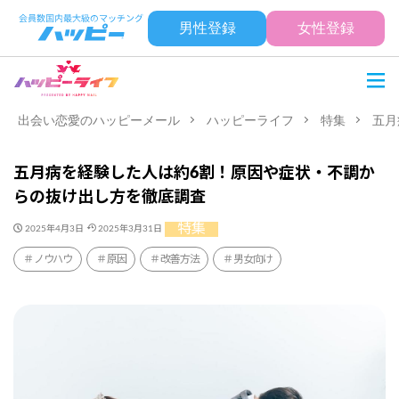
男性登録
女性登録
出会い恋愛のハッピーメール
ハッピーライフ
特集
五月
五月病を経験した人は約6割！原因や症状・不調か
らの抜け出し方を徹底調査
特集
2025年4月3日
2025年3月31日
ノウハウ
原因
改善方法
男女向け