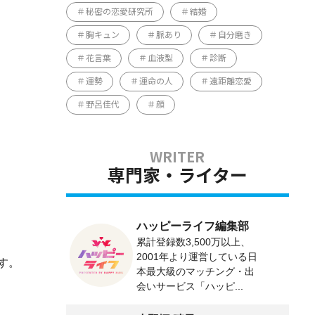
秘密の恋愛研究所
結婚
胸キュン
脈あり
自分磨き
花言葉
血液型
診断
運勢
運命の人
遠距離恋愛
野呂佳代
顔
専門家・ライター
ハッピーライフ編集部
累計登録数3,500万以上、
2001年より運営している日
す。
本最大級のマッチング・出
会いサービス「ハッピ...