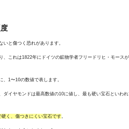
硬度
ないと傷つく恐れがあります。
り、これは1822年にドイツの鉱物学者フリードリヒ・モース
、1〜10の数値で表します。
、ダイヤモンドは最高数値の10に値し、最も硬い宝石といわれ
で硬く、傷つきにくい宝石です
。