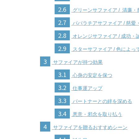
2.6
グリーンサファイア / 清廉・
2.7
パパラチアサファイア / 慈愛
2.8
オレンジサファイア / 成功・
2.9
スターサファイア / 色によっ
3
サファイアが持つ効果
3.1
心身の安定を保つ
3.2
仕事運アップ
3.3
パートナーとの絆を深める
3.4
悪意・邪念を取り払う
4
サファイアを贈るおすすめシーン