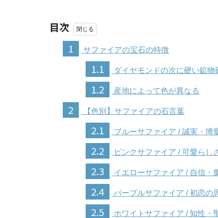
目次
1
サファイアの宝石の特徴
1.1
ダイヤモンドの次に硬い鉱物
1.2
産地によって色が異なる
2
【色別】サファイアの石言葉
2.1
ブルーサファイア / 誠実・博
2.2
ピンクサファイア / 可愛らし
2.3
イエローサファイア / 自信・
2.4
パープルサファイア / 初恋の
2.5
ホワイトサファイア / 知性・