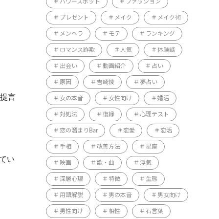
パワースポット
ファッション
プレゼント
メイク
メイク術
メンヘラ
モテ
ランキング
ロマンス詐欺
人気
体験談
出会い
動画紹介
占い
原因
吉崎綾
夢占い
が提言
女の本音
女性向け
婚活
対処法
復縁
心理テスト
恋の溜まりBar
恋愛
恋活
手相
改善方法
星座
てい
映画
歌・曲
浮気
深層心理
特徴
生態
用語解説
男の本音
男女向け
男性向け
相性
石言葉