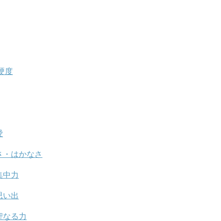
硬度
愛
さ・はかなさ
集中力
思い出
聖なる力