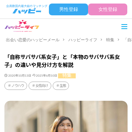
男性登録
女性登録
出会い恋愛のハッピーメール
ハッピーライフ
特集
「自
「自称サバサバ系女子」と「本物のサバサバ系女
子」の違いや見分け方を解説
特集
2020年10月13日
2025年6月10日
ノウハウ
女性向け
生態