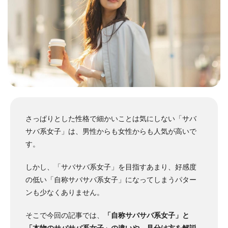
さっぱりとした性格で細かいことは気にしない「サバ
サバ系女子」は、男性からも女性からも人気が高いで
す。
しかし、「サバサバ系女子」を目指すあまり、好感度
の低い「自称サバサバ系女子」になってしまうパター
ンも少なくありません。
そこで今回の記事では、
「自称サバサバ系女子」と
「本物のサバサバ系女子」の違いや、見分け方を解説