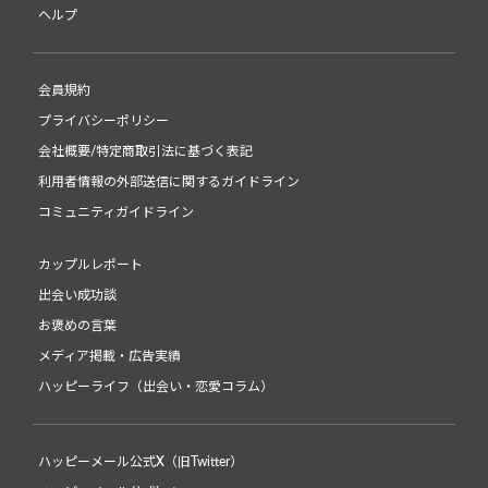
ヘルプ
会員規約
プライバシーポリシー
会社概要/特定商取引法に基づく表記
利用者情報の外部送信に関するガイドライン
コミュニティガイドライン
カップルレポート
出会い成功談
お褒めの言葉
メディア掲載・広告実績
ハッピーライフ（出会い・恋愛コラム）
ハッピーメール公式X（旧Twitter）