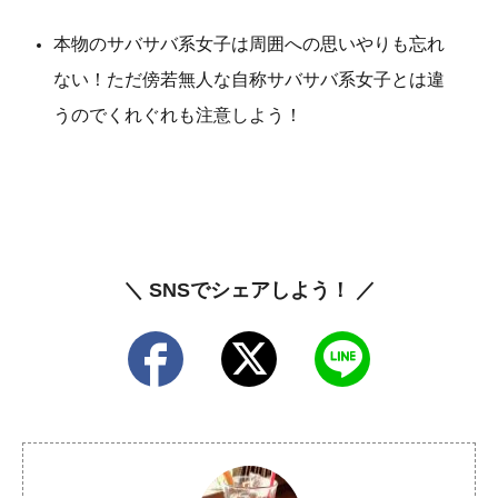
本物のサバサバ系女子は周囲への思いやりも忘れ
ない！ただ傍若無人な自称サバサバ系女子とは違
うのでくれぐれも注意しよう！
＼ SNSでシェアしよう！ ／