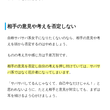
相手の意見や考えを否定しない
自称サバサバ系女子になりたくないのなら、相手の意見や考
えを頭から否定するのはやめましょう。
ものの考え方や感じ方は千差万別です。
相手の意見を否定し自分の考えを押し付けていては、サバサ
バ系ではなく厄介者になってしまいます
。
「サバサバしてるんじゃなくて、自己中なだけじゃん！」と
思われないように、たとえ相手と意見が対立しても、まずは
耳を傾けるよう心がけましょう。