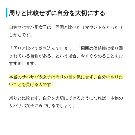
周りと比較せずに自分を大切にする
自称サバサバ系女子は、周囲と比べたりマウントをとったり
しがちです。
「周りと比べて落ち込んでしまう」「周囲の価値観に振り回
されている自覚がある」という場合、今すぐやめることをお
すすめします。
本当のサバサバ系女子は周りの目を気にせず、自分のやりた
いことを貫ける人です
。
周りと比較せず、自分を大切にできるようになれば、本物の
サバサバ女子に近づけるでしょう。