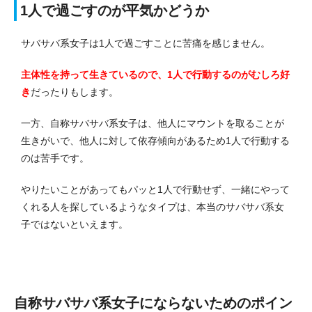
1人で過ごすのが平気かどうか
サバサバ系女子は1人で過ごすことに苦痛を感じません。
主体性を持って生きているので、1人で行動するのがむしろ好
き
だったりもします。
一方、自称サバサバ系女子は、他人にマウントを取ることが
生きがいで、他人に対して依存傾向があるため1人で行動する
のは苦手です。
やりたいことがあってもパッと1人で行動せず、一緒にやって
くれる人を探しているようなタイプは、本当のサバサバ系女
子ではないといえます。
自称サバサバ系女子にならないためのポイン