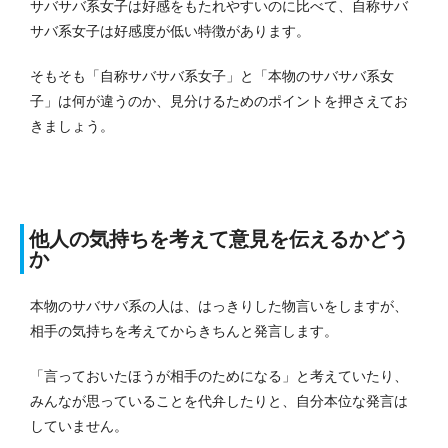
サバサバ系女子は好感をもたれやすいのに比べて、自称サバ
サバ系女子は好感度が低い特徴があります。
そもそも「自称サバサバ系女子」と「本物のサバサバ系女
子」は何が違うのか、見分けるためのポイントを押さえてお
きましょう。
他人の気持ちを考えて意見を伝えるかどう
か
本物のサバサバ系の人は、はっきりした物言いをしますが、
相手の気持ちを考えてからきちんと発言します。
「言っておいたほうが相手のためになる」と考えていたり、
みんなが思っていることを代弁したりと、自分本位な発言は
していません。