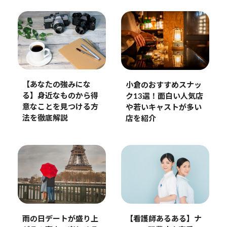
【あなたの強みにな
小倉のおすすめスナッ
る】身近なものから得
ク13選！面白い人気店
意なことを見つける方
や若いキャストが多い
法を徹底解説
店を紹介
雨の日デートが盛り上
【看護師あるある】ナ