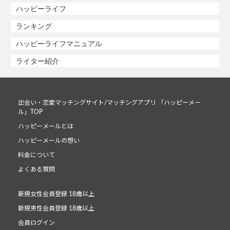
ハッピーライフ
ランキング
ハッピーライフマニュアル
ライター紹介
出会い・恋愛マッチングサイト/マッチングアプリ 「ハッピーメー
ル」TOP
ハッピーメールとは
ハッピーメールの想い
料金について
よくある質問
新規女性会員登録 18歳以上
新規男性会員登録 18歳以上
会員ログイン