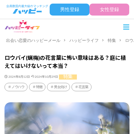
男性登録
女性登録
出会い恋愛のハッピーメール
ハッピーライフ
特集
ロウ
ロウバイ(蝋梅)の花言葉に怖い意味はある？庭に植
えてはいけないって本当？
特集
2024年8月12日
2024年10月29日
ノウハウ
特徴
男女向け
花言葉