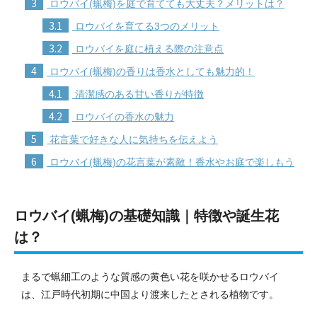
3
ロウバイ(蝋梅)を庭で育てても大丈夫？メリットは？
3.1
ロウバイを育てる3つのメリット
3.2
ロウバイを庭に植える際の注意点
4
ロウバイ(蝋梅)の香りは香水としても魅力的！
4.1
清潔感のある甘い香りが特徴
4.2
ロウバイの香水の魅力
5
花言葉で好きな人に気持ちを伝えよう
6
ロウバイ(蝋梅)の花言葉が素敵！香水やお庭で楽しもう
ロウバイ(蝋梅)の基礎知識｜特徴や誕生花
は？
まるで蝋細工のような質感の黄色い花を咲かせるロウバイ
は、江戸時代初期に中国より渡来したとされる植物です。