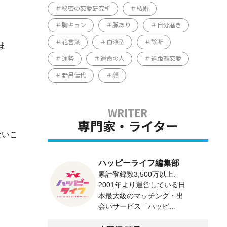
秘密の恋愛研究所
結婚
胸キュン
脈あり
自分磨き
花言葉
血液型
診断
ま
運勢
運命の人
遠距離恋愛
野呂佳代
顔
専門家・ライター
ないこ
ハッピーライフ編集部
累計登録数3,500万以上、
2001年より運営している日
本最大級のマッチング・出
会いサービス「ハッピ...