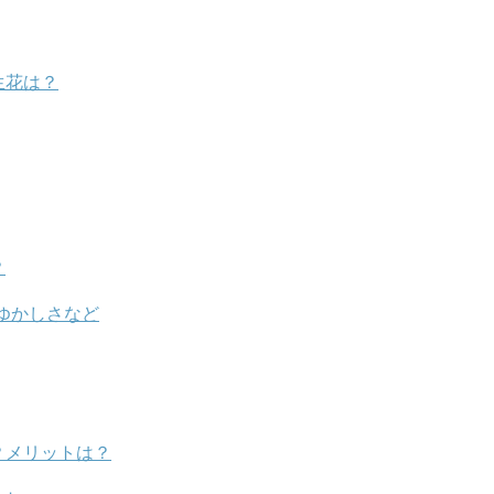
生花は？
？
ゆかしさなど
？メリットは？