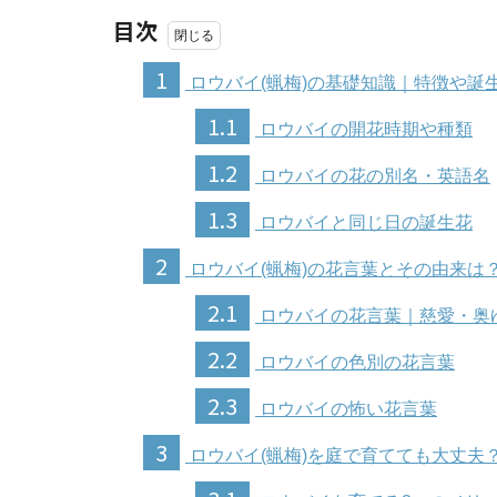
目次
1
ロウバイ(蝋梅)の基礎知識｜特徴や誕
1.1
ロウバイの開花時期や種類
1.2
ロウバイの花の別名・英語名
1.3
ロウバイと同じ日の誕生花
2
ロウバイ(蝋梅)の花言葉とその由来は
2.1
ロウバイの花言葉｜慈愛・奥
2.2
ロウバイの色別の花言葉
2.3
ロウバイの怖い花言葉
3
ロウバイ(蝋梅)を庭で育てても大丈夫