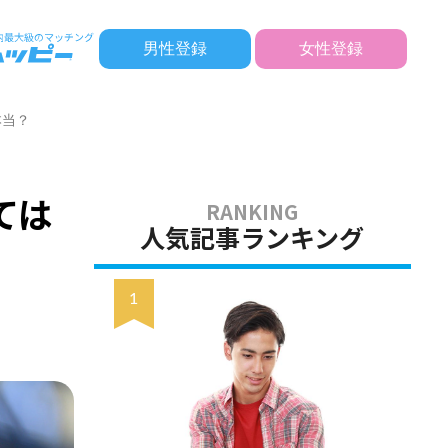
男性登録
女性登録
本当？
ては
人気記事ランキング