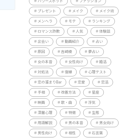
パワースポット
ファッション
プレゼント
メイク
メイク術
メンヘラ
モテ
ランキング
ロマンス詐欺
人気
体験談
出会い
動画紹介
占い
原因
吉崎綾
夢占い
女の本音
女性向け
婚活
対処法
復縁
心理テスト
恋の溜まりBar
恋愛
恋活
手相
改善方法
星座
映画
歌・曲
浮気
深層心理
特徴
生態
用語解説
男の本音
男女向け
男性向け
相性
石言葉