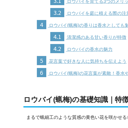
3.1
ロウバイを育てる3つのメリ
3.2
ロウバイを庭に植える際の注
4
ロウバイ(蝋梅)の香りは香水としても
4.1
清潔感のある甘い香りが特徴
4.2
ロウバイの香水の魅力
5
花言葉で好きな人に気持ちを伝えよう
6
ロウバイ(蝋梅)の花言葉が素敵！香水
ロウバイ(蝋梅)の基礎知識｜特
まるで蝋細工のような質感の黄色い花を咲かせる