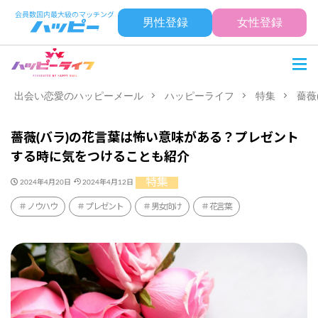
男性登録
女性登録
出会い恋愛のハッピーメール
ハッピーライフ
特集
薔薇
薔薇(バラ)の花言葉は怖い意味がある？プレゼント
する時に気をつけることも紹介
特集
2024年4月20日
2024年4月12日
ノウハウ
プレゼント
男女向け
花言葉