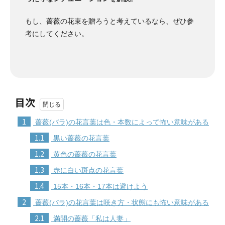
もし、薔薇の花束を贈ろうと考えているなら、ぜひ参
考にしてください。
目次
1
薔薇(バラ)の花言葉は色・本数によって怖い意味がある
1.1
黒い薔薇の花言葉
1.2
黄色の薔薇の花言葉
1.3
赤に白い斑点の花言葉
1.4
15本・16本・17本は避けよう
2
薔薇(バラ)の花言葉は咲き方・状態にも怖い意味がある
2.1
満開の薔薇「私は人妻」