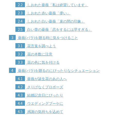
2.2
しおれた薔薇「私は絶望しています」
2.3
しおれた赤い薔薇「儚い」
2.4
しおれた白い薔薇「束の間の印象」
2.5
白い蕾の薔薇「恋をするには早すぎる」
3
薔薇(バラ)を贈る時に気をつけること
3.1
花言葉を調べよう
3.2
花の本数に注意
3.3
花の色に気を付ける
4
薔薇(バラ)を贈るのにぴったりなシチュエーション
4.1
薔薇が誕生花のあの人へ
4.2
さりげなくプロポーズ
4.3
結婚記念日にぴったり
4.4
ウエディングブーケに
4.5
感謝の気持ちを込めて