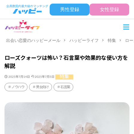
男性登録
女性登録
出会い恋愛のハッピーメール
ハッピーライフ
特集
ロー
ローズクォーツは怖い？石言葉や効果的な使い方を
解説
特集
2025年7月14日
2025年7月5日
ノウハウ
男女向け
石言葉