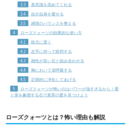
3.3
美意識を高めてくれる
3.4
自分自身を愛せる
3.5
感情のバランスを整える
4
ローズクォーツの効果的な使い方
4.1
枕元に置く
4.2
左手に持って瞑想する
4.3
相性が良い石と組み合わせる
4.4
胸において深呼吸する
4.5
定期的に浄化してあげる
5
ローズクォーツが怖いのはパワーが強すぎるから！愛
と美を象徴する石で真実の愛を見つけよう
ローズクォーツとは？怖い理由も解説