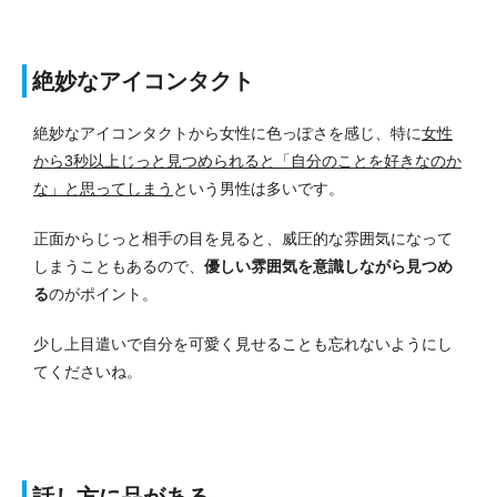
絶妙なアイコンタクト
絶妙なアイコンタクトから女性に色っぽさを感じ、特に
女性
から3秒以上じっと見つめられると「自分のことを好きなのか
な」と思ってしまう
という男性は多いです。
正面からじっと相手の目を見ると、威圧的な雰囲気になって
しまうこともあるので、
優しい雰囲気を意識しながら見つめ
る
のがポイント。
少し上目遣いで自分を可愛く見せることも忘れないようにし
てくださいね。
話し方に品がある