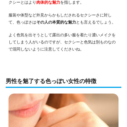
クシーとはより
肉体的な魅力
を指します。
服装や体型など外見からかもしだされるセクシーさに対し
て、色っぽさは
その人の本質的な魅力
とも言えるでしょう。
よく色気を出そうとして露出の多い服を着たり濃いメイクを
してしまう人がいるのですが、セクシーと色気は別ものなの
で混同しないように注意してくださいね。
男性を魅了する色っぽい女性の特徴