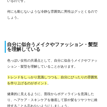
いるのです。
何にも動じないような冷静な雰囲気に男性はグッとくるので
しょう。
自分に似合うメイクやファッション・髪型
を理解している
色っぽい女性の共通点として、自分に似合うメイクやファッ
ション・髪型を理解していることがあります。
トレンドをしっかり意識しつつも、自分にぴったりの雰囲気
を作り上げるのがポイント
。
健康的に見えるように、普段からボディラインを意識した
り、ヘアケア・スキンケアを徹底して肌や髪をツヤツヤに維
持することも忘れないようにしましょう。