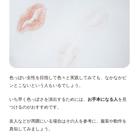
色っぽい女性を目指して色々と実践してみても、なかなかピ
ンとこないという人もいるでしょう。
いち早く色っぽさを演出するためには、
お手本になる人
を見
つけるのがおすすめです。
友人などが周囲にいる場合はその人を参考に、服装や動作を
真似してみましょう。