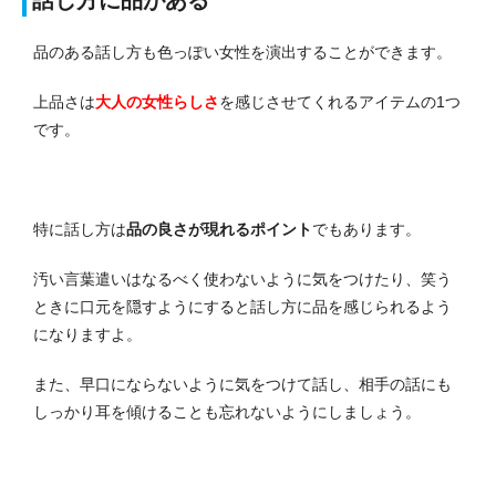
品のある話し方も色っぽい女性を演出することができます。
上品さは
大人の女性らしさ
を感じさせてくれるアイテムの1つ
です。
特に話し方は
品の良さが現れるポイント
でもあります。
汚い言葉遣いはなるべく使わないように気をつけたり、笑う
ときに口元を隠すようにすると話し方に品を感じられるよう
になりますよ。
また、早口にならないように気をつけて話し、相手の話にも
しっかり耳を傾けることも忘れないようにしましょう。