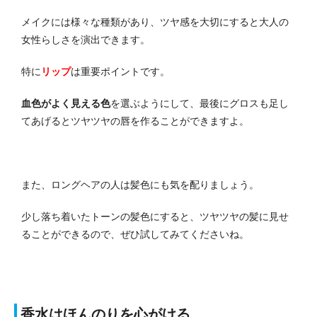
メイクには様々な種類があり、ツヤ感を大切にすると大人の
女性らしさを演出できます。
特に
リップ
は重要ポイントです。
血色がよく見える色
を選ぶようにして、最後にグロスも足し
てあげるとツヤツヤの唇を作ることができますよ。
また、ロングヘアの人は髪色にも気を配りましょう。
少し落ち着いたトーンの髪色にすると、ツヤツヤの髪に見せ
ることができるので、ぜひ試してみてくださいね。
香水はほんのりを心がける