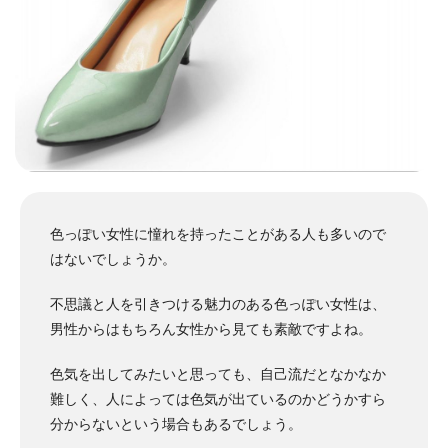
色っぽい女性に憧れを持ったことがある人も多いので
はないでしょうか。
不思議と人を引きつける魅力のある色っぽい女性は、
男性からはもちろん女性から見ても素敵ですよね。
色気を出してみたいと思っても、自己流だとなかなか
難しく、人によっては色気が出ているのかどうかすら
分からないという場合もあるでしょう。