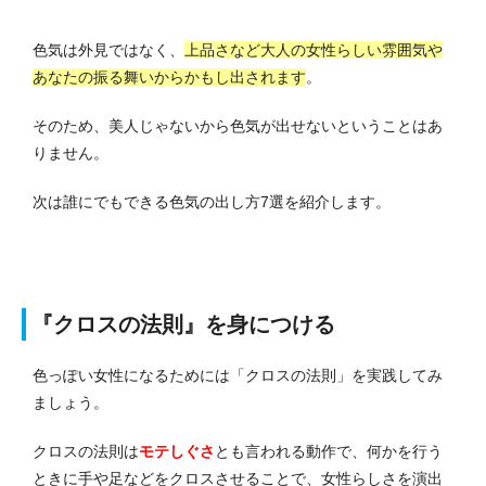
色気は外見ではなく、
上品さなど大人の女性らしい雰囲気や
あなたの振る舞いからかもし出されます
。
そのため、美人じゃないから色気が出せないということはあ
りません。
次は誰にでもできる色気の出し方7選を紹介します。
『クロスの法則』を身につける
色っぽい女性になるためには「クロスの法則」を実践してみ
ましょう。
クロスの法則は
モテしぐさ
とも言われる動作で、何かを行う
ときに手や足などをクロスさせることで、女性らしさを演出