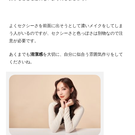
よくセクシーさを前面に出そうとして濃いメイクをしてしま
う人がいるのですが、セクシーさと色っぽさは別物なので注
意が必要です。
あくまでも
清潔感
を大切に、自分に似合う雰囲気作りをして
くださいね。