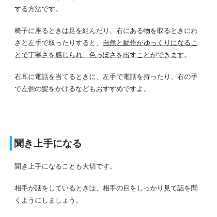
する方法です。
椅子に座るときは足を組んだり、右にある物を取るときにわ
ざと左手で取ったりすると、
自然と動作がゆっくりになるこ
とで丁寧さを感じられ、色っぽさを出すことができます
。
右耳に電話を当てるときに、左手で電話を持ったり、右の手
で左側の髪をかけるなどもおすすめですよ。
聞き上手になる
聞き上手になることも大切です。
相手が話をしているときは、相手の目をしっかり見て話を聞
くようにしましょう。