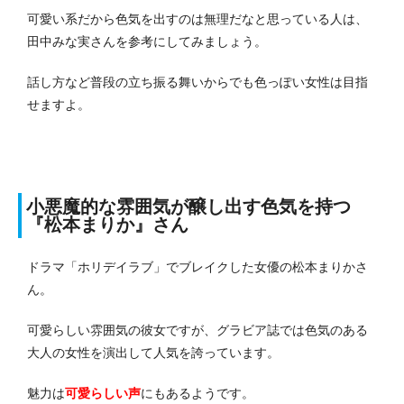
可愛い系だから色気を出すのは無理だなと思っている人は、
田中みな実さんを参考にしてみましょう。
話し方など普段の立ち振る舞いからでも色っぽい女性は目指
せますよ。
小悪魔的な雰囲気が醸し出す色気を持つ
『松本まりか』さん
ドラマ「ホリデイラブ」でブレイクした女優の松本まりかさ
ん。
可愛らしい雰囲気の彼女ですが、グラビア誌では色気のある
大人の女性を演出して人気を誇っています。
魅力は
可愛らしい声
にもあるようです。