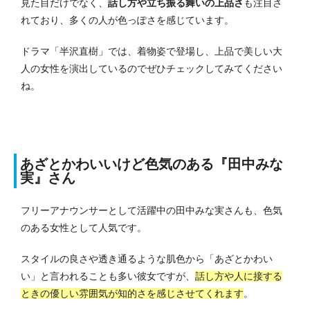
見た目だけでなく、
話し方や立ち振る舞いの上品さ
も注目さ
れており、多くの人が色っぽさを感じています。
ドラマ「半沢直樹」では、着物姿で登場し、上品で美しい大
人の女性を演出しているのでぜひチェックしてみてください
ね。
あざとかわいいけど色気のある『田中みな
実』さん
フリーアナウンサーとして活躍中の田中みな実さんも、色気
のある女性として人気です。
スタイルの良さや透き通るような肌色から「あざとかわい
い」と言われることも多い彼女ですが、
話し方や人に接する
ときの優しい雰囲気が知的さを感じさせてくれます
。