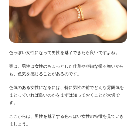
色っぽい女性になって男性を魅了できたら良いですよね。
実は、男性は女性のちょっとした仕草や些細な振る舞いから
も、色気を感じることがあるのです。
色気のある女性になるには、特に男性の前でどんな雰囲気を
まとっていれば良いのかをまずは知っておくことが大切で
す。
ここからは、男性を魅了する色っぽい女性の特徴を見ていき
ましょう。