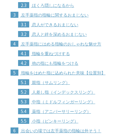
2.3
ほくろ隠しになるから
3
左手薬指の指輪に関するおまじない
3.1
恋人ができるおまじない
3.2
恋人と絆を深めるおまじない
4
左手薬指にはめる指輪のおしゃれな魅せ方
4.1
指輪を重ねづけする
4.2
他の指にも指輪をつける
5
指輪をはめた指に込められた意味【位置別】
5.1
親指（サムリング）
5.2
人差し指（インデックスリング）
5.3
中指（ミドルフィンガーリング）
5.4
薬指（アニバーサリーリング）
5.5
小指（ピンキーリング）
6
出会いの場では左手薬指の指輪は外そう！