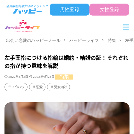
男性登録
女性登録
出会い恋愛のハッピーメール
ハッピーライフ
特集
左手
左手薬指につける指輪は婚約・結婚の証！それぞれ
の指が持つ意味を解説
特集
2022年5月2日
2022年4月26日
ノウハウ
恋愛
男女向け