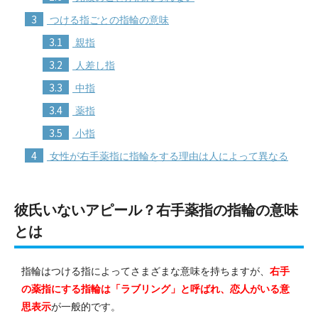
3
つける指ごとの指輪の意味
3.1
親指
3.2
人差し指
3.3
中指
3.4
薬指
3.5
小指
4
女性が右手薬指に指輪をする理由は人によって異なる
彼氏いないアピール？右手薬指の指輪の意味
とは
指輪はつける指によってさまざまな意味を持ちますが、
右手
の薬指にする指輪は「ラブリング」と呼ばれ、恋人がいる意
思表示
が一般的です。