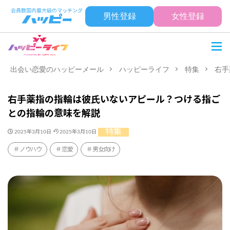
男性登録
女性登録
出会い恋愛のハッピーメール
ハッピーライフ
特集
右手
右手薬指の指輪は彼氏いないアピール？つける指ご
との指輪の意味を解説
特集
2025年3月10日
2025年3月10日
ノウハウ
恋愛
男女向け