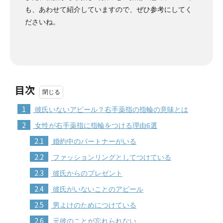
も、あわせて紹介していますので、ぜひ参考にしてく
ださいね。
目次
1
彼氏いないアピール？右手薬指の指輪の意味とは
2
女性が右手薬指に指輪をつける理由6選
2.1
婚約中のパートナーがいる
2.2
ファッションリングとしてつけている
2.3
彼氏からのプレゼント
2.4
彼氏がいないことのアピール
2.5
男よけのためにつけている
2.6
元彼のことが忘れられない