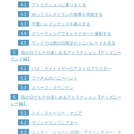
4.1
アトラクションに乗りまくる
4.2
ゆっくりレストランの食事を堪能する
4.3
可愛いレイングッズを購入する
4.4
グリーティングでキャラクターと撮影する
4.5
ランドでは雨の日限定のミニパレードを見る
5
雨の日でも十分楽しめるアトラクション【ディズニー
ランド編】
5.1
バズ・ライトイヤーのアストロブラスター
5.2
プーさんのハニーハント
5.3
スペース・マウンテン
6
雨の日でも十分楽しめるアトラクション【ディズニー
シー編】
6.1
トイ・ストーリー・マニア
6.2
マジックランプシアター
6.3
インディ・ジョーンズ(R)・アドベンチャー：ク