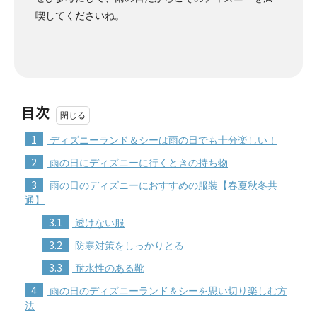
喫してくださいね。
目次
1
ディズニーランド＆シーは雨の日でも十分楽しい！
2
雨の日にディズニーに行くときの持ち物
3
雨の日のディズニーにおすすめの服装【春夏秋冬共
通】
3.1
透けない服
3.2
防寒対策をしっかりとる
3.3
耐水性のある靴
4
雨の日のディズニーランド＆シーを思い切り楽しむ方
法