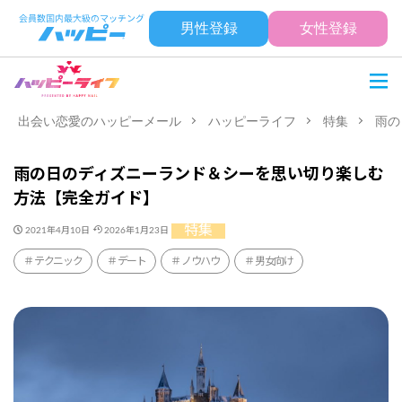
男性登録
女性登録
出会い恋愛のハッピーメール
ハッピーライフ
特集
雨の
雨の日のディズニーランド＆シーを思い切り楽しむ
方法【完全ガイド】
特集
2021年4月10日
2026年1月23日
テクニック
デート
ノウハウ
男女向け