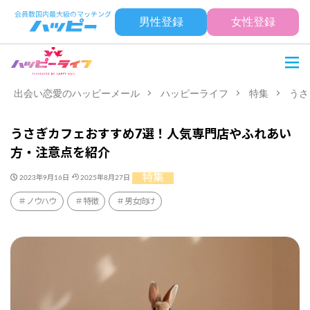
男性登録
女性登録
出会い恋愛のハッピーメール
ハッピーライフ
特集
うさ
うさぎカフェおすすめ7選！人気専門店やふれあい
方・注意点を紹介
特集
2023年9月16日
2025年8月27日
ノウハウ
特徴
男女向け