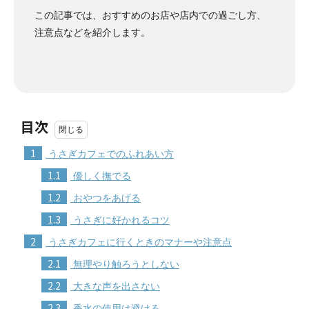
この記事では、おすすめのお店や店内での過ごし方、
注意点などを紹介します。
目次
1
うさぎカフェでのふれあい方
1.1
優しく撫でる
1.2
おやつをあげる
1.3
うさぎに好かれるコツ
2
うさぎカフェに行くときのマナーや注意点
2.1
無理やり触ろうとしない
2.2
大きな声を出さない
2.3
香水の使用は避ける