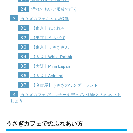
2.4
汚れてもいい服装で行く
3
うさぎカフェおすすめ7選
3.1
【東京】もふれる
3.2
【東京】うさびび
3.3
【東京】うさぎさん
3.4
【大阪】White Rabbit
3.5
【大阪】Mimi Lapan
3.6
【大阪】Animeal
3.7
【名古屋】うさぎのワンダーランド
4
うさぎカフェではマナーを守って小動物とふれあいま
しょう！
うさぎカフェでのふれあい方