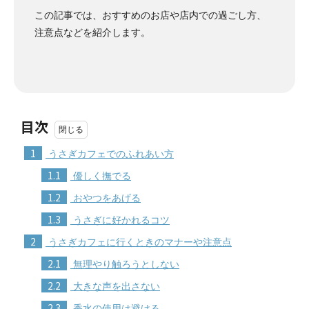
この記事では、おすすめのお店や店内での過ごし方、
注意点などを紹介します。
目次
1
うさぎカフェでのふれあい方
1.1
優しく撫でる
1.2
おやつをあげる
1.3
うさぎに好かれるコツ
2
うさぎカフェに行くときのマナーや注意点
2.1
無理やり触ろうとしない
2.2
大きな声を出さない
2.3
香水の使用は避ける