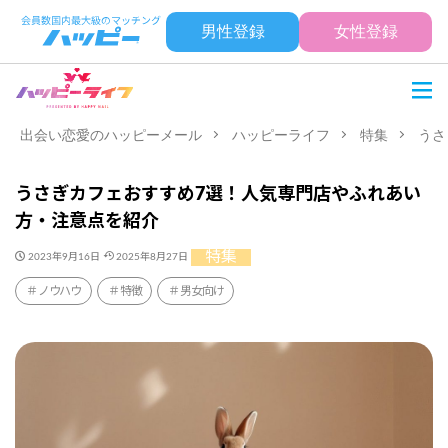
男性登録
女性登録
出会い恋愛のハッピーメール
ハッピーライフ
特集
うさ
うさぎカフェおすすめ7選！人気専門店やふれあい
方・注意点を紹介
特集
2023年9月16日
2025年8月27日
ノウハウ
特徴
男女向け