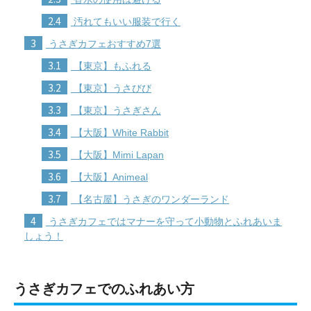
2.4
汚れてもいい服装で行く
3
うさぎカフェおすすめ7選
3.1
【東京】もふれる
3.2
【東京】うさびび
3.3
【東京】うさぎさん
3.4
【大阪】White Rabbit
3.5
【大阪】Mimi Lapan
3.6
【大阪】Animeal
3.7
【名古屋】うさぎのワンダーランド
4
うさぎカフェではマナーを守って小動物とふれあいま
しょう！
うさぎカフェでのふれあい方