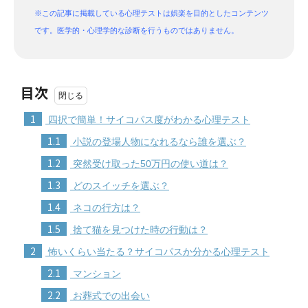
※この記事に掲載している心理テストは娯楽を目的としたコンテンツ
です。医学的・心理学的な診断を行うものではありません。
目次
1
四択で簡単！サイコパス度がわかる心理テスト
1.1
小説の登場人物になれるなら誰を選ぶ？
1.2
突然受け取った50万円の使い道は？
1.3
どのスイッチを選ぶ？
1.4
ネコの行方は？
1.5
捨て猫を見つけた時の行動は？
2
怖いくらい当たる？サイコパスか分かる心理テスト
2.1
マンション
2.2
お葬式での出会い