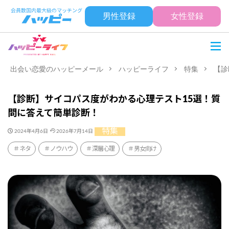
男性登録
女性登録
出会い恋愛のハッピーメール
ハッピーライフ
特集
【診
【診断】サイコパス度がわかる心理テスト15選！質
問に答えて簡単診断！
特集
2024年4月6日
2026年7月14日
ネタ
ノウハウ
深層心理
男女向け