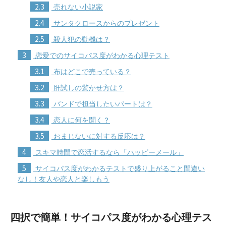
2.3
売れない小説家
2.4
サンタクロースからのプレゼント
2.5
殺人犯の動機は？
3
恋愛でのサイコパス度がわかる心理テスト
3.1
布はどこで売っている？
3.2
肝試しの驚かせ方は？
3.3
バンドで担当したいパートは？
3.4
恋人に何を聞く？
3.5
おまじないに対する反応は？
4
スキマ時間で恋活するなら「ハッピーメール」
5
サイコパス度がわかるテストで盛り上がること間違い
なし！友人や恋人と楽しもう
四択で簡単！サイコパス度がわかる心理テス