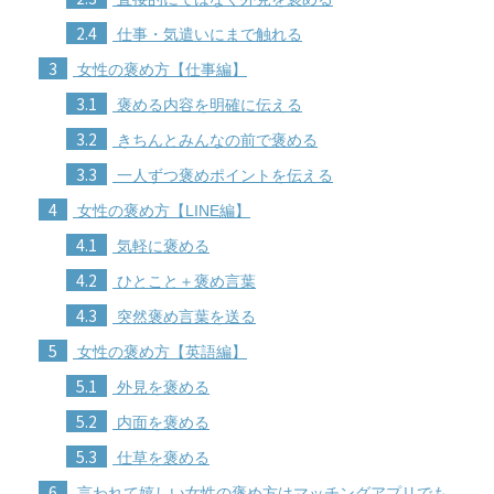
2.4
仕事・気遣いにまで触れる
3
女性の褒め方【仕事編】
3.1
褒める内容を明確に伝える
3.2
きちんとみんなの前で褒める
3.3
一人ずつ褒めポイントを伝える
4
女性の褒め方【LINE編】
4.1
気軽に褒める
4.2
ひとこと＋褒め言葉
4.3
突然褒め言葉を送る
5
女性の褒め方【英語編】
5.1
外見を褒める
5.2
内面を褒める
5.3
仕草を褒める
6
言われて嬉しい女性の褒め方はマッチングアプリでも