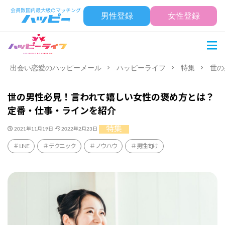
男性登録
女性登録
出会い恋愛のハッピーメール
ハッピーライフ
特集
世の
世の男性必見！言われて嬉しい女性の褒め方とは？
定番・仕事・ラインを紹介
特集
2021年11月19日
2022年2月23日
LINE
テクニック
ノウハウ
男性向け