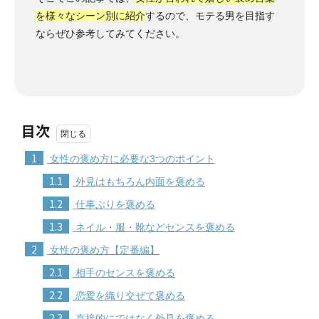
を様々なシーン別に紹介
するので、モテる男を目指す
ならぜひ参考してみてください。
目次
1
女性の褒め方に必要な3つのポイント
1.1
外見はもちろん内面を褒める
1.2
仕事ぶりを褒める
1.3
ネイル・服・靴などセンスを褒める
2
女性の褒め方【定番編】
2.1
相手のセンスを褒める
2.2
恋愛を織り交ぜて褒める
2.3
直接的にではなく外見を褒める