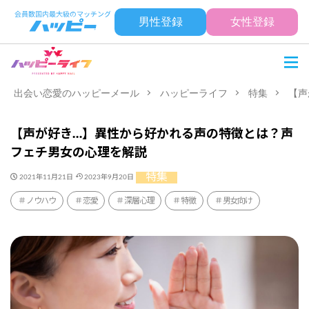
男性登録
女性登録
出会い恋愛のハッピーメール
ハッピーライフ
特集
【声
【声が好き…】異性から好かれる声の特徴とは？声
フェチ男女の心理を解説
特集
2021年11月21日
2023年9月20日
ノウハウ
恋愛
深層心理
特徴
男女向け