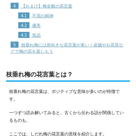
4
【おまけ】梅全般の花言葉
4.1
不屈の精神
4.2
優美
4.3
気品
5
枝垂れ梅には前向きな花言葉が多い！盆栽やお花見な
どで梅の花を楽しもう
枝垂れ梅の花言葉とは？
枝垂れ梅の花言葉は、ポジティブな意味が多いのが特徴で
す。
一つずつ読み解いてみると、古くから伝わる話が関係してい
るものも。
ここでは、しだれ梅の花言葉の意味を紹介します。