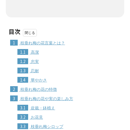
目次
1
枝垂れ梅の花言葉とは？
1.1
高潔
1.2
忠実
1.3
忍耐
1.4
華やかさ
2
枝垂れ梅の花の特徴
3
枝垂れ梅の花や実の楽しみ方
3.1
盆栽・鉢植え
3.2
お花見
3.3
枝垂れ梅シロップ