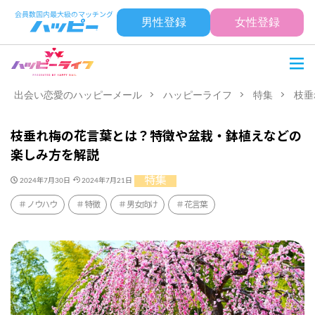
男性登録
女性登録
出会い恋愛のハッピーメール
ハッピーライフ
特集
枝垂
枝垂れ梅の花言葉とは？特徴や盆栽・鉢植えなどの
楽しみ方を解説
特集
2024年7月30日
2024年7月21日
ノウハウ
特徴
男女向け
花言葉