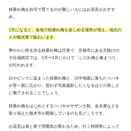
枝垂れ梅を自宅で育てるのが難しい人にはお花見がおすす
め。
2月になると、各地で枝垂れ梅を楽しめる場所が増え、地元の
人や観光客で賑わいます
。
華やかに咲き誇る枝垂れ梅は圧巻で、京都市にある方除けの
大社城南宮では、2月〜3月にかけて「しだれ梅と椿まつり」
が行われます。
白やピンクに染まった枝垂れ梅と、日中地面に落ちたツバキ
が苔一面に広がり、思わず写真撮影したくなるほどの美しさ
に魅了されることでしょう。
枝垂れ梅をはじめとするツバキやサザンカ類、金木犀などを
取り揃えた植木市が開催しているのも見どころです。
お花見は昼と夜で雰囲気が変わるため、行く時間帯によって