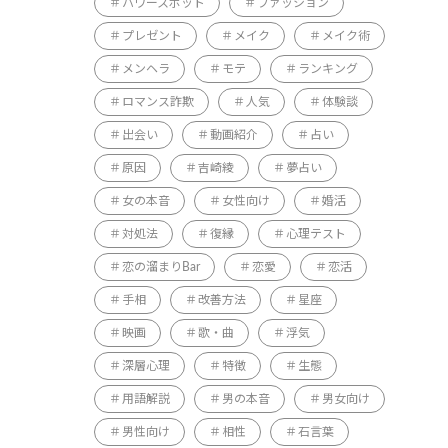
パワースポット
ファッション
プレゼント
メイク
メイク術
メンヘラ
モテ
ランキング
ロマンス詐欺
人気
体験談
出会い
動画紹介
占い
原因
吉崎綾
夢占い
女の本音
女性向け
婚活
対処法
復縁
心理テスト
恋の溜まりBar
恋愛
恋活
手相
改善方法
星座
映画
歌・曲
浮気
深層心理
特徴
生態
用語解説
男の本音
男女向け
男性向け
相性
石言葉