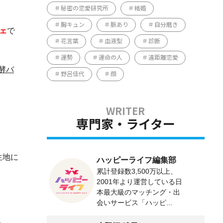
秘密の恋愛研究所
結婚
胸キュン
脈あり
自分磨き
ェ
で
花言葉
血液型
診断
運勢
運命の人
遠距離恋愛
酵バ
野呂佳代
顔
専門家・ライター
生地に
ハッピーライフ編集部
累計登録数3,500万以上、
2001年より運営している日
本最大級のマッチング・出
会いサービス「ハッピ...
。