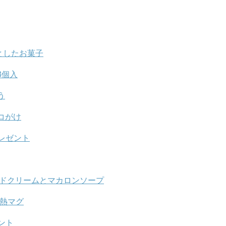
としたお菓子
3個入
う
コがけ
レゼント
ンドクリームとマカロンソープ
断熱マグ
ント