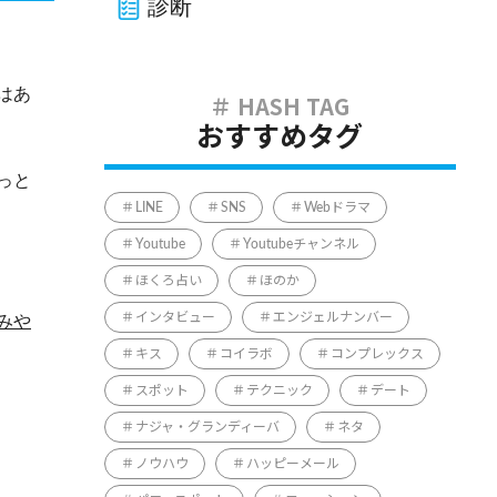
診断
はあ
おすすめタグ
っと
LINE
SNS
Webドラマ
Youtube
Youtubeチャンネル
ほくろ占い
ほのか
インタビュー
エンジェルナンバー
みや
キス
コイラボ
コンプレックス
スポット
テクニック
デート
ナジャ・グランディーバ
ネタ
ノウハウ
ハッピーメール