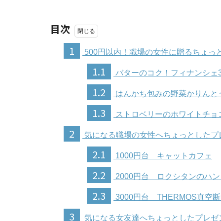
目次
1
500円以内！職場の女性に贈るちょっ
1.1
バターのコク！フィナンシェ
1.2
はんかち包みの野菜かりんと
1.3
ストロベリーのホワイトチョ
2
気になる職場の女性へちょっとしたプ
2.1
1000円台 キャットカフェ
2.2
2000円台 ロクシタンのハ
2.3
3000円台 THERMOS真空
3
気になる女友達へちょっとしたプレゼ