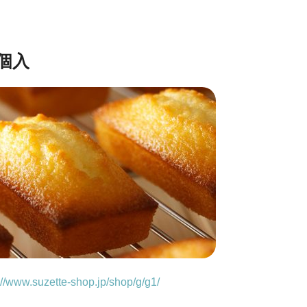
個入
://www.suzette-shop.jp/shop/g/g1/