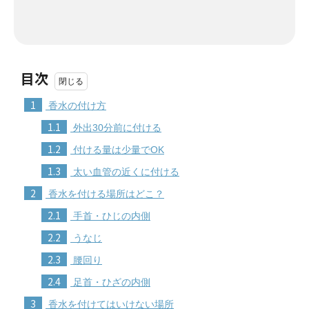
目次
1
香水の付け方
1.1
外出30分前に付ける
1.2
付ける量は少量でOK
1.3
太い血管の近くに付ける
2
香水を付ける場所はどこ？
2.1
手首・ひじの内側
2.2
うなじ
2.3
腰回り
2.4
足首・ひざの内側
3
香水を付けてはいけない場所