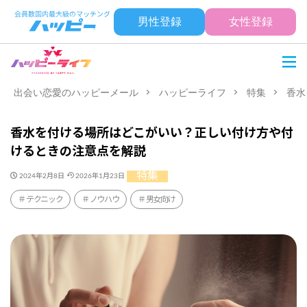
男性登録
女性登録
出会い恋愛のハッピーメール
ハッピーライフ
特集
香水
香水を付ける場所はどこがいい？正しい付け方や付
けるときの注意点を解説
特集
2024年2月8日
2026年1月23日
テクニック
ノウハウ
男女向け