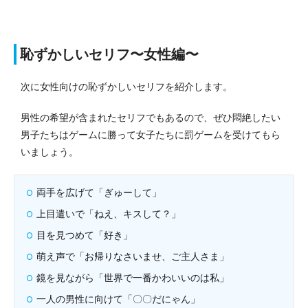
恥ずかしいセリフ〜女性編〜
次に女性向けの恥ずかしいセリフを紹介します。
男性の希望が含まれたセリフでもあるので、ぜひ悶絶したい
男子たちはゲームに勝って女子たちに罰ゲームを受けてもら
いましょう。
両手を広げて「ぎゅーして」
上目遣いで「ねえ、キスして？」
目を見つめて「好き」
萌え声で「お帰りなさいませ、ご主人さま」
鏡を見ながら「世界で一番かわいいのは私」
一人の男性に向けて「〇〇だにゃん」