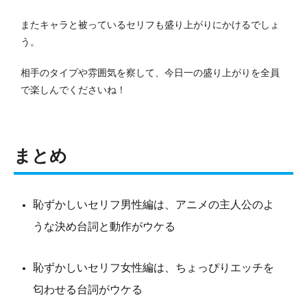
またキャラと被っているセリフも盛り上がりにかけるでしょ
う。
相手のタイプや雰囲気を察して、今日一の盛り上がりを全員
で楽しんでくださいね！
まとめ
恥ずかしいセリフ男性編は、アニメの主人公のよ
うな決め台詞と動作がウケる
恥ずかしいセリフ女性編は、ちょっぴりエッチを
匂わせる台詞がウケる