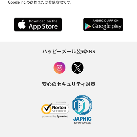
Google Inc.の商標または登録商標です。
ハッピーメール公式SNS
安心のセキュリティ対策