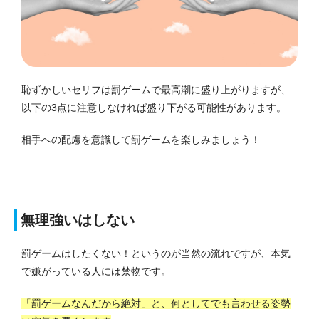
恥ずかしいセリフは罰ゲームで最高潮に盛り上がりますが、
以下の3点に注意しなければ盛り下がる可能性があります。
相手への配慮を意識して罰ゲームを楽しみましょう！
無理強いはしない
罰ゲームはしたくない！というのが当然の流れですが、本気
で嫌がっている人には禁物です。
「罰ゲームなんだから絶対」と、何としてでも言わせる姿勢