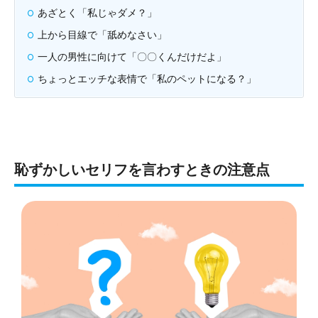
あざとく「私じゃダメ？」
上から目線で「舐めなさい」
一人の男性に向けて「〇〇くんだけだよ」
ちょっとエッチな表情で「私のペットになる？」
恥ずかしいセリフを言わすときの注意点