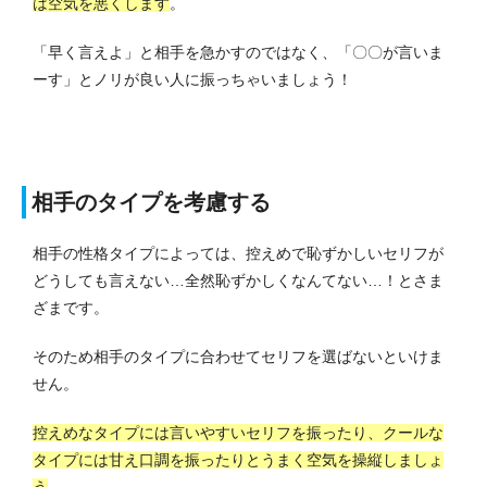
は空気を悪くします
。
「早く言えよ」と相手を急かすのではなく、「〇〇が言いま
ーす」とノリが良い人に振っちゃいましょう！
相手のタイプを考慮する
相手の性格タイプによっては、控えめで恥ずかしいセリフが
どうしても言えない…全然恥ずかしくなんてない…！とさま
ざまです。
そのため相手のタイプに合わせてセリフを選ばないといけま
せん。
控えめなタイプには言いやすいセリフを振ったり、クールな
タイプには甘え口調を振ったりとうまく空気を操縦しましょ
う
。