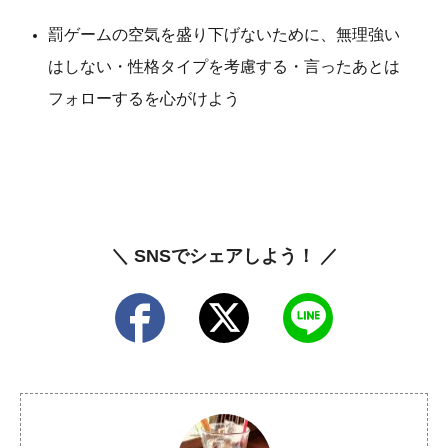
罰ゲームの空気を盛り下げないために、無理強い
はしない・性格タイプを考慮する・言ったあとは
フォローするを心がけよう
＼ SNSでシェアしよう！ ／