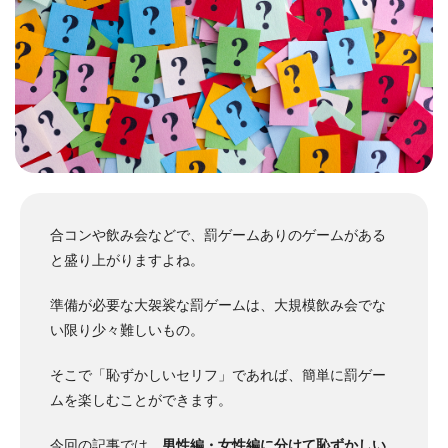
合コンや飲み会などで、罰ゲームありのゲームがある
と盛り上がりますよね。
準備が必要な大袈裟な罰ゲームは、大規模飲み会でな
い限り少々難しいもの。
そこで「恥ずかしいセリフ」であれば、簡単に罰ゲー
ムを楽しむことができます。
今回の記事では、
男性編・女性編に分けて恥ずかしい