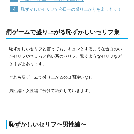
4
恥ずかしいセリフで今日一の盛り上がりを楽しもう！
罰ゲームで盛り上がる恥ずかしいセリフ集
恥ずかしいセリフと言っても、キュンとするような告白めい
たセリフやちょっと痛い系のセリフ、驚くようなセリフなど
さまざまあります。
どれも罰ゲームで盛り上がるのは間違いなし！
男性編・女性編に分けて紹介していきます。
恥ずかしいセリフ〜男性編〜