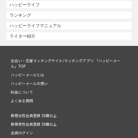
ハッピーライフ
ランキング
ハッピーライフマニュアル
ライター紹介
出会い・恋愛マッチングサイト/マッチングアプリ 「ハッピーメー
ル」TOP
ハッピーメールとは
ハッピーメールの想い
料金について
よくある質問
新規女性会員登録 18歳以上
新規男性会員登録 18歳以上
会員ログイン