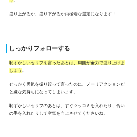
盛り上がるか、盛り下がるか両極端な選定になります！
しっかりフォローする
恥ずかしいセリフを言ったあとは、周囲が全力で盛り上げま
しょう
。
せっかく勇気を振り絞って言ったのに、ノーリアクションだ
と嫌な気持ちになってしまいます。
恥ずかしいセリフのあとは、すぐツッコミを入れたり、合い
の手を入れたりして空気を向上させてくださいね。