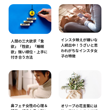
インスタ映えが嫌いな
人間の三大欲求「食
人続出中！うざいと思
欲」「性欲」「睡眠
われがちなインスタ女
欲」強い順位・上手に
子の特徴
付き合う方法
鼻フェチ女性の心理＆
オリーブの花言葉には