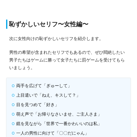
恥ずかしいセリフ〜女性編〜
次に女性向けの恥ずかしいセリフを紹介します。
男性の希望が含まれたセリフでもあるので、ぜひ悶絶したい
男子たちはゲームに勝って女子たちに罰ゲームを受けてもら
いましょう。
両手を広げて「ぎゅーして」
上目遣いで「ねえ、キスして？」
目を見つめて「好き」
萌え声で「お帰りなさいませ、ご主人さま」
鏡を見ながら「世界で一番かわいいのは私」
一人の男性に向けて「〇〇だにゃん」