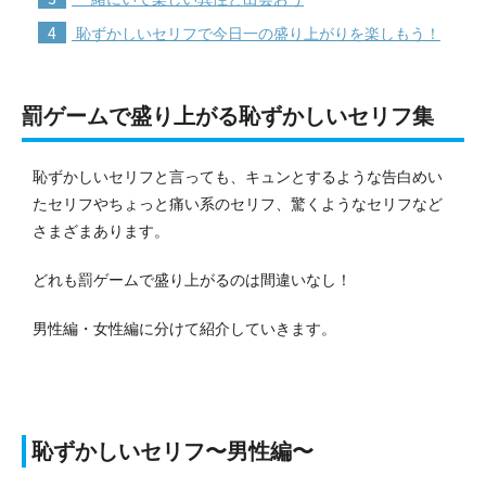
4
恥ずかしいセリフで今日一の盛り上がりを楽しもう！
罰ゲームで盛り上がる恥ずかしいセリフ集
恥ずかしいセリフと言っても、キュンとするような告白めい
たセリフやちょっと痛い系のセリフ、驚くようなセリフなど
さまざまあります。
どれも罰ゲームで盛り上がるのは間違いなし！
男性編・女性編に分けて紹介していきます。
恥ずかしいセリフ〜男性編〜