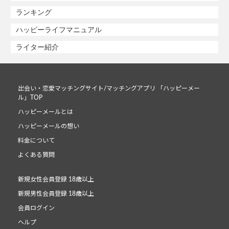
ランキング
ハッピーライフマニュアル
ライター紹介
出会い・恋愛マッチングサイト/マッチングアプリ 「ハッピーメー
ル」TOP
ハッピーメールとは
ハッピーメールの想い
料金について
よくある質問
新規女性会員登録 18歳以上
新規男性会員登録 18歳以上
会員ログイン
ヘルプ