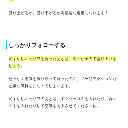
盛り上がるか、盛り下がるか両極端な選定になります！
しっかりフォローする
恥ずかしいセリフを言ったあとは、周囲が全力で盛り上げま
しょう
。
せっかく勇気を振り絞って言ったのに、ノーリアクションだ
と嫌な気持ちになってしまいます。
恥ずかしいセリフのあとは、すぐツッコミを入れたり、合い
の手を入れたりして空気を向上させてくださいね。