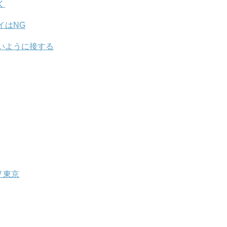
く
イはNG
いように接する
 東京