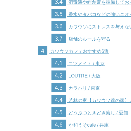
3.4
消毒液や絆創膏を準備してお
3.5
香水やタバコなどの強いニオ
3.6
カワウソにストレスを与えな
3.7
店舗のルールを守る
4
カワウソカフェおすすめ6選
4.1
コツメイト / 東京
4.2
LOUTRE / 大阪
4.3
カラハリ / 東京
4.4
若林の家【カワウソ達の家】 /
4.5
どうぶつときどき癒し / 愛知
4.6
か和うそcafe / 兵庫