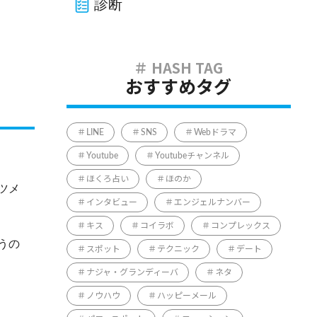
診断
おすすめタグ
LINE
SNS
Webドラマ
Youtube
Youtubeチャンネル
ほくろ占い
ほのか
ツメ
インタビュー
エンジェルナンバー
キス
コイラボ
コンプレックス
うの
スポット
テクニック
デート
ナジャ・グランディーバ
ネタ
ノウハウ
ハッピーメール