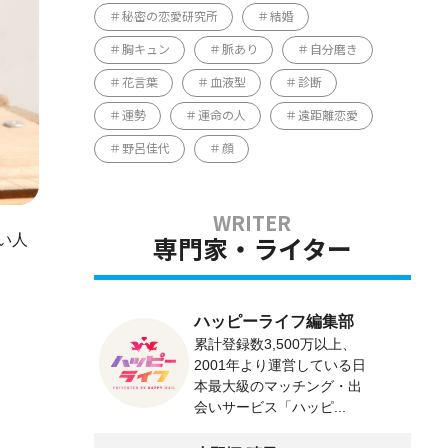
秘密の恋愛研究所
結婚
胸キュン
脈あり
自分磨き
花言葉
血液型
診断
運勢
運命の人
遠距離恋愛
野呂佳代
顔
い人
専門家・ライター
ハッピーライフ編集部
累計登録数3,500万以上、
2001年より運営している日
本最大級のマッチング・出
会いサービス「ハッピ...