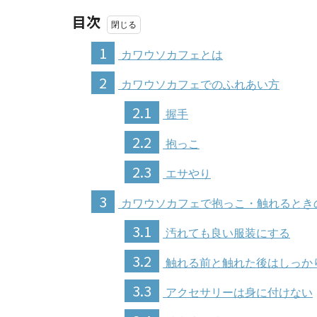
目次
1
カワウソカフェとは
2
カワウソカフェでのふれあい方
2.1
握手
2.2
抱っこ
2.3
エサやり
3
カワウソカフェで抱っこ・触れるとき
3.1
汚れても良い服装にする
3.2
触れる前と触れた後はしっか
3.3
アクセサリーは身に付けない