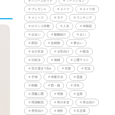
パワースポット
ファッション
プレゼント
メイク
メイク術
メンヘラ
モテ
ランキング
ロマンス詐欺
人気
体験談
出会い
動画紹介
占い
原因
吉崎綾
夢占い
女の本音
女性向け
婚活
対処法
復縁
心理テスト
恋の溜まりBar
恋愛
恋活
手相
改善方法
星座
映画
歌・曲
浮気
深層心理
特徴
生態
用語解説
男の本音
男女向け
男性向け
相性
石言葉