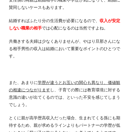
女性側の両親は結婚相手の職業や学歴が気になって、結婚に
賛同しないケースもあります。
結婚すればふたり分の生活費が必要になるので、
収入が安定
しない職業の相手
では心配になるのは当然ですよね。
共働きする夫婦は少なくありませんが、やはり旦那さんにな
る相手男性の収入は結婚において重要なポイントのひとつで
す。
また、あまりに
学歴が違うとお互いの関心も異なり、価値観
の相違につながります
し、子育ての際には教育環境に対する
意識の違いが出てくるのでは、といった不安を感じてしまう
でしょう。
とくに親が高学歴高収入だった場合、生まれてくる孫にも期
待するため、親が求めるラインよりもパートナーの学歴が低