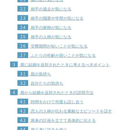
2.2
相手の過去が気になる
2.3
相手の職業や学歴が気になる
2.4
相手の家柄が気になる
2.5
相手の人柄が気になる
2.6
交際期間が短いことが気になる
2.7
ふたりの年齢が若いことが気になる
3
親に結婚を反対されたときに考えるべきポイント
3.1
親の気持ち
3.2
自分たちの気持ち
4
親から結婚を反対されたときの説得方法
4.1
時間をかけて何度も話し合う
4.2
恋人の人柄が伝わる素敵なエピソードを話す
4.3
将来の計画を立てて具体的に伝える
4.4
第三者に協力を仰ぐ