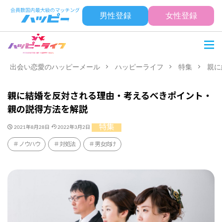
男性登録
女性登録
出会い恋愛のハッピーメール
ハッピーライフ
特集
親に
親に結婚を反対される理由・考えるべきポイント・
親の説得方法を解説
特集
2021年8月28日
2022年3月2日
ノウハウ
対処法
男女向け