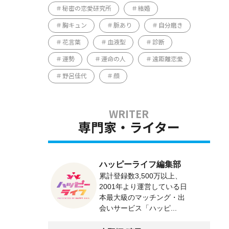
秘密の恋愛研究所
結婚
胸キュン
脈あり
自分磨き
花言葉
血液型
診断
運勢
運命の人
遠距離恋愛
野呂佳代
顔
専門家・ライター
ハッピーライフ編集部
累計登録数3,500万以上、
2001年より運営している日
本最大級のマッチング・出
会いサービス「ハッピ...