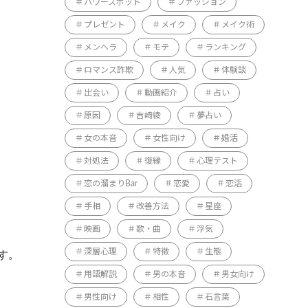
パワースポット
ファッション
プレゼント
メイク
メイク術
メンヘラ
モテ
ランキング
ロマンス詐欺
人気
体験談
出会い
動画紹介
占い
原因
吉崎綾
夢占い
女の本音
女性向け
婚活
対処法
復縁
心理テスト
恋の溜まりBar
恋愛
恋活
手相
改善方法
星座
映画
歌・曲
浮気
深層心理
特徴
生態
す。
用語解説
男の本音
男女向け
男性向け
相性
石言葉