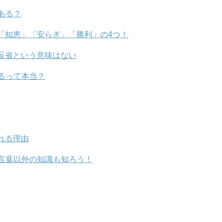
ある？
「知恵」「安らぎ」「勝利」の4つ！
反省という意味はない
るって本当？
れる理由
言葉以外の知識も知ろう！