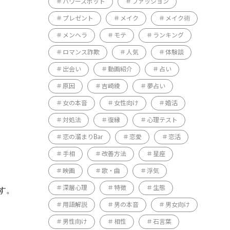
パワースポット
ファッション
プレゼント
メイク
メイク術
メンヘラ
モテ
ランキング
ロマンス詐欺
人気
体験談
出会い
動画紹介
占い
原因
吉崎綾
夢占い
女の本音
女性向け
婚活
対処法
復縁
心理テスト
恋の溜まりBar
恋愛
恋活
手相
改善方法
星座
映画
歌・曲
浮気
深層心理
特徴
生態
す。
用語解説
男の本音
男女向け
男性向け
相性
石言葉