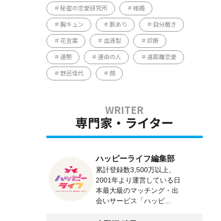
秘密の恋愛研究所
結婚
胸キュン
脈あり
自分磨き
花言葉
血液型
診断
運勢
運命の人
遠距離恋愛
野呂佳代
顔
専門家・ライター
ハッピーライフ編集部
累計登録数3,500万以上、
2001年より運営している日
本最大級のマッチング・出
会いサービス「ハッピ...