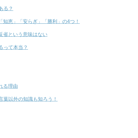
ある？
「知恵」「安らぎ」「勝利」の4つ！
反省という意味はない
るって本当？
れる理由
言葉以外の知識も知ろう！