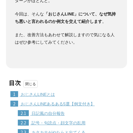
ターンがほとんど。
今回は、そんな
「おじさんLINE」について、なぜ気持
ち悪いと言われるのか例文を交えて紹介します
。
また、改善方法もあわせて解説しますので気になる人
はぜひ参考にしてみてください。
目次
1
おじさんLINEとは
2
おじさんLINEあるある5選【例文付き】
2.1
日記風の自分報告
2.2
記号・句読点・顔文字の乱用
2.3
カタカナがやたらと出てくる