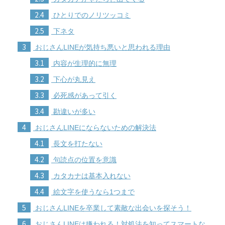
2.4
ひとりでのノリツッコミ
2.5
下ネタ
3
おじさんLINEが気持ち悪いと思われる理由
3.1
内容が生理的に無理
3.2
下心が丸見え
3.3
必死感があって引く
3.4
勘違いが多い
4
おじさんLINEにならないための解決法
4.1
長文を打たない
4.2
句読点の位置を意識
4.3
カタカナは基本入れない
4.4
絵文字を使うなら1つまで
5
おじさんLINEを卒業して素敵な出会いを探そう！
6
おじさんLINEは嫌われる！対処法を知ってスマートな