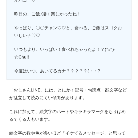
オハヨー♡
昨日の、ご飯♪凄く楽しかったね！
やっぱり、〇〇チャン♡♡と、食べる、ご飯はスゴクお
いしいナ♡♡
いつもより、いっぱい！食べれちゃったよ！？(^ε^)-
☆Chu!!
今度はいつ、あいてるカナ？？？？？(・・?
「おじさんLINE」には、とにかく記号・句読点・顔文字など
が乱立して読みにくい傾向があります。
これに加えて、絵文字のハートやキラキラマークを
ちりばめ
るて
くる人もいます。
絵文字の数や色が多いほど「イケてるメッセージ」と思って