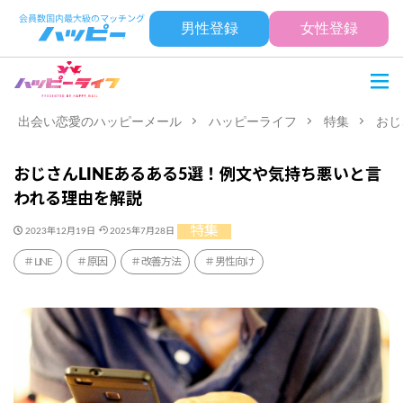
男性登録
女性登録
出会い恋愛のハッピーメール
ハッピーライフ
特集
おじ
おじさんLINEあるある5選！例文や気持ち悪いと言
われる理由を解説
特集
2023年12月19日
2025年7月28日
LINE
原因
改善方法
男性向け