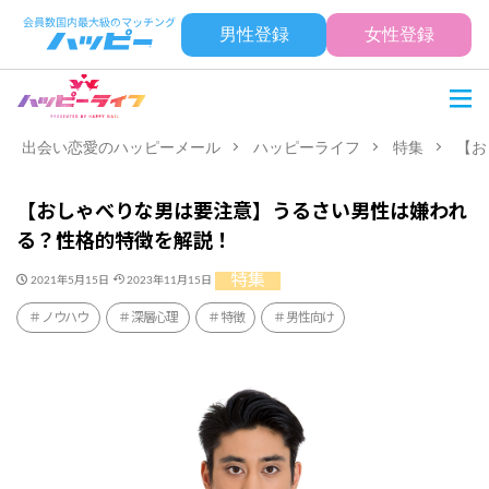
男性登録
女性登録
出会い恋愛のハッピーメール
ハッピーライフ
特集
【お
【おしゃべりな男は要注意】うるさい男性は嫌われ
る？性格的特徴を解説！
特集
2021年5月15日
2023年11月15日
ノウハウ
深層心理
特徴
男性向け