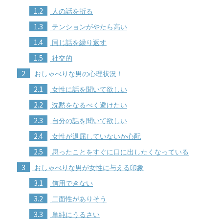
1.2
人の話を折る
1.3
テンションがやたら高い
1.4
同じ話を繰り返す
1.5
社交的
2
おしゃべりな男の心理状況！
2.1
女性に話を聞いて欲しい
2.2
沈黙をなるべく避けたい
2.3
自分の話を聞いて欲しい
2.4
女性が退屈していないか心配
2.5
思ったことをすぐに口に出したくなっている
3
おしゃべりな男が女性に与える印象
3.1
信用できない
3.2
二面性がありそう
3.3
単純にうるさい