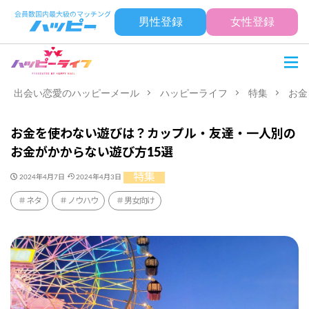
男性登録
女性登録
出会い恋愛のハッピーメール
ハッピーライフ
特集
お金
お金を使わない遊びは？カップル・友達・一人別の
お金がかからない遊び方15選
特集
2024年4月7日
2024年4月3日
ネタ
ノウハウ
男女向け