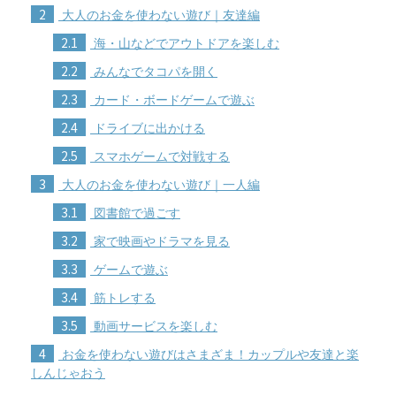
2
大人のお金を使わない遊び｜友達編
2.1
海・山などでアウトドアを楽しむ
2.2
みんなでタコパを開く
2.3
カード・ボードゲームで遊ぶ
2.4
ドライブに出かける
2.5
スマホゲームで対戦する
3
大人のお金を使わない遊び｜一人編
3.1
図書館で過ごす
3.2
家で映画やドラマを見る
3.3
ゲームで遊ぶ
3.4
筋トレする
3.5
動画サービスを楽しむ
4
お金を使わない遊びはさまざま！カップルや友達と楽
しんじゃおう