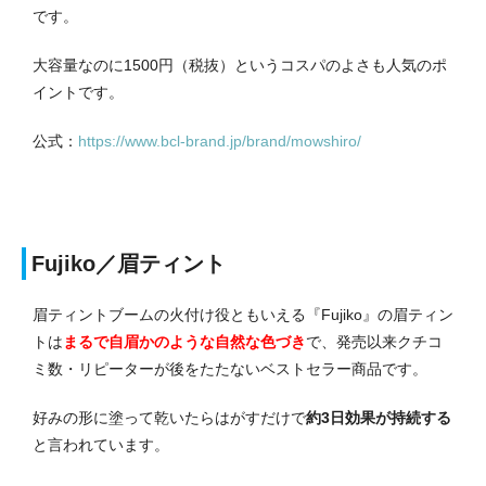
です。
大容量なのに1500円（税抜）というコスパのよさも人気のポ
イントです。
公式：
https://www.bcl-brand.jp/brand/mowshiro/
Fujiko／眉ティント
眉ティントブームの火付け役ともいえる『Fujiko』の眉ティン
トは
まるで自眉かのような自然な色づき
で、発売以来クチコ
ミ数・リピーターが後をたたないベストセラー商品です。
好みの形に塗って乾いたらはがすだけで
約3日効果が持続する
と言われています。