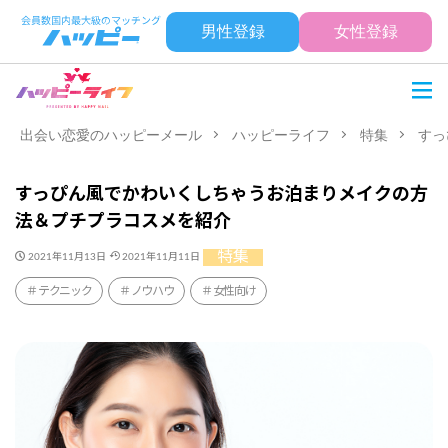
男性登録
女性登録
出会い恋愛のハッピーメール
ハッピーライフ
特集
すっ
すっぴん風でかわいくしちゃうお泊まりメイクの方
法＆プチプラコスメを紹介
特集
2021年11月13日
2021年11月11日
テクニック
ノウハウ
女性向け