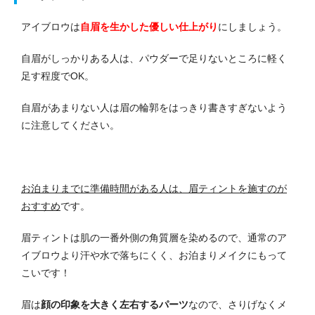
アイブロウは
自眉を生かした優しい仕上がり
にしましょう。
自眉がしっかりある人は、パウダーで足りないところに軽く
足す程度でOK。
自眉があまりない人は眉の輪郭をはっきり書きすぎないよう
に注意してください。
お泊まりまでに準備時間がある人は、眉ティントを施すのが
おすすめ
です。
眉ティントは肌の一番外側の角質層を染めるので、通常のア
イブロウより汗や水で落ちにくく、お泊まりメイクにもって
こいです！
眉は
顔の印象を大きく左右するパーツ
なので、さりげなくメ