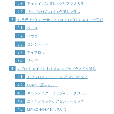
2.3
アイメイクは眉毛＋クリアマスカラ
2.4
リップはほんのり血色感をプラス
3
お風呂上がりにササっとできるお泊まりメイクの手順
3.1
ベース
3.2
パウダー
3.3
コンシーラー
3.4
アイブロウ
3.5
リップ
4
お泊まりメイクにおすすめのプチプラメイク道具
4.1
モウシロ／トーンアップいちごピンク
4.2
Fujiko／眉ティント
4.3
キャンメイク／リップ＆チークジェル
4.4
ニベア／リッチケア＆カラーリップ
4.5
MAIKOHAN／おしろいN