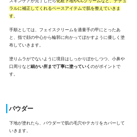
スキンケアが完了したら
化粧下地やCCクリームなど、ナチュ
ラルに補正してくれるベースアイテムで肌を整えていきま
す
。
手順としては、フェイスクリームを適量手の甲にとったあ
と、指で顔の中心から輪郭に向かってぼかすように優しく塗
布していきます。
塗りムラがでないように境目はしっかりぼかしつつ、小鼻や
口周りなど
細かい所まで丁寧に塗っていく
のがポイントで
す。
パウダー
下地が塗れたら、パウダーで肌の毛穴やテカリをカバーして
いきます。