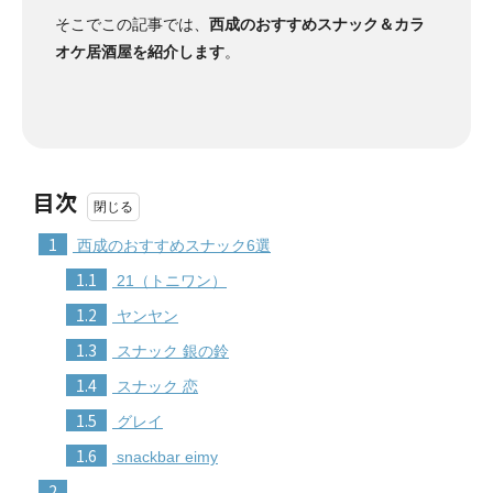
そこでこの記事では、
西成のおすすめスナック＆カラ
オケ居酒屋を紹介します
。
目次
1
西成のおすすめスナック6選
1.1
21（トニワン）
1.2
ヤンヤン
1.3
スナック 銀の鈴
1.4
スナック 恋
1.5
グレイ
1.6
snackbar eimy
2