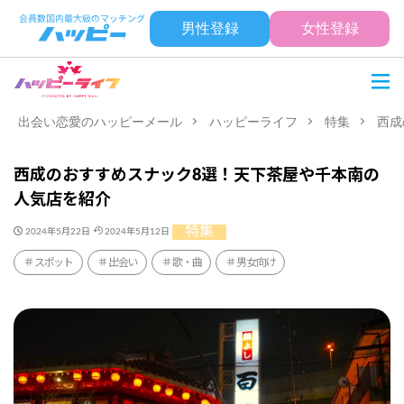
男性登録
女性登録
出会い恋愛のハッピーメール
ハッピーライフ
特集
西成
西成のおすすめスナック8選！天下茶屋や千本南の
人気店を紹介
特集
2024年5月22日
2024年5月12日
スポット
出会い
歌・曲
男女向け