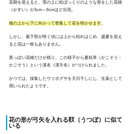
花期を迎えると、茎の上に松ぼっくりのような形をした花穂
（かすい）が3cm～8cmほど出現。
穂の上から下に向かって密集して花を咲かせます
。
しかし、最下部が咲く頃には上から枯れはじめ、盛夏を迎え
ると花は一枚もありません。
黒っぽい花穂だけが残り、この様子から夏枯草（かこそう・
かごそう）という漢名（漢方名）がつけられました。
かつては、採集したウツボグサを天日干しにし、生薬として
用いられたようです。
花の形が弓矢を入れる靫（うつぼ）に似て
いる