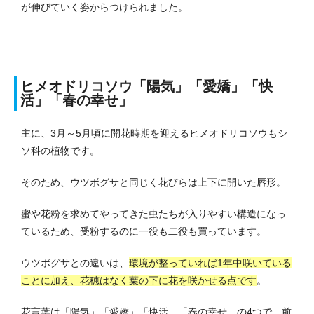
が伸びていく姿からつけられました。
ヒメオドリコソウ「陽気」「愛嬌」「快
活」「春の幸せ」
主に、3月～5月頃に開花時期を迎えるヒメオドリコソウもシ
ソ科の植物です。
そのため、ウツボグサと同じく花びらは上下に開いた唇形。
蜜や花粉を求めてやってきた虫たちが入りやすい構造になっ
ているため、受粉するのに一役も二役も買っています。
ウツボグサとの違いは、
環境が整っていれば1年中咲いている
ことに加え、花穂はなく葉の下に花を咲かせる点です
。
花言葉は「陽気」「愛嬌」「快活」「春の幸せ」の4つで、前