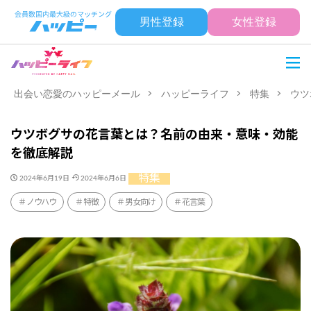
男性登録
女性登録
出会い恋愛のハッピーメール
ハッピーライフ
特集
ウツ
ウツボグサの花言葉とは？名前の由来・意味・効能
を徹底解説
特集
2024年6月19日
2024年6月6日
ノウハウ
特徴
男女向け
花言葉