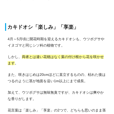
カキドオシ「楽しみ」「享楽」
4月～5月頃に開花時期を迎えるカキドオシも、ウツボグサや
イヌゴマと同じシソ科の植物です。
しかし、
両者とは違い花穂はなく葉の付け根から花を咲かせ
ます
。
また、咲きはじめは20cmほどに直立するものの、枯れた後は
つるのように茎が地面を這い1m以上にまで成長。
加えて、ウツボグサは無味無臭ですが、カキドオシは爽やか
な香りがします。
花言葉は「楽しみ」「享楽」の2つで、どちらも思いのまま茎