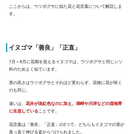
ここからは、ウツボグサに似た花と花言葉について解説しま
す。
イヌゴマ「善良」「正直」
7月～8月に花期を迎えるイヌゴマは、ウツボグサと同じシソ
科のためよく似ています。
茎の高さはウツボグサとそれほど変わらず、花穂に花が咲く
のも同じ。
違いは、
花弁が淡紅色なのに加え、湖畔や川岸などの湿地帯
に生息している
ことです。
花言葉は「善良」「正直」の2つで、どちらもイヌゴマの茎が
真っ直ぐ伸びる姿からつけられました。