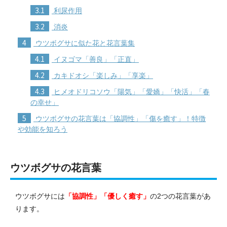
3.1
利尿作用
3.2
消炎
4
ウツボグサに似た花と花言葉集
4.1
イヌゴマ「善良」「正直」
4.2
カキドオシ「楽しみ」「享楽」
4.3
ヒメオドリコソウ「陽気」「愛嬌」「快活」「春
の幸せ」
5
ウツボグサの花言葉は「協調性」「傷を癒す」！特徴
や効能を知ろう
ウツボグサの花言葉
ウツボグサには
「協調性」「優しく癒す」
の2つの花言葉があ
ります。