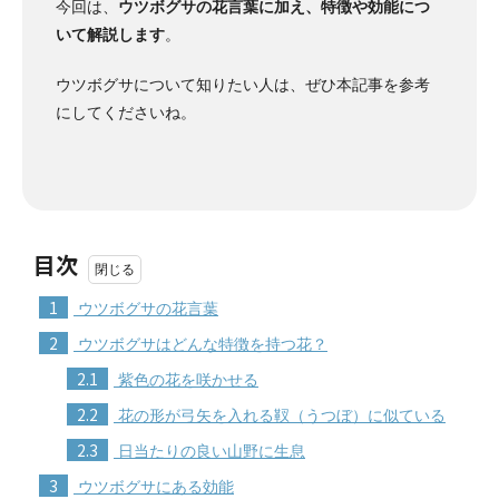
今回は、
ウツボグサの花言葉に加え、特徴や効能につ
いて解説します
。
ウツボグサについて知りたい人は、ぜひ本記事を参考
にしてくださいね。
目次
1
ウツボグサの花言葉
2
ウツボグサはどんな特徴を持つ花？
2.1
紫色の花を咲かせる
2.2
花の形が弓矢を入れる靫（うつぼ）に似ている
2.3
日当たりの良い山野に生息
3
ウツボグサにある効能