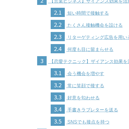
2
【営業ビジネス】ザイアンス効果を活
2.1
短い時間で接触する
2.2
たくさん接触機会を設ける
2.3
リターゲティング広告を用い
2.4
何度も目に留まらせる
3
【恋愛テクニック】ザイアンス効果を
3.1
会う機会を増やす
3.2
常に笑顔で接する
3.3
好意を匂わせる
3.4
手書きラブレターを送る
3.5
SNSでも接点を持つ