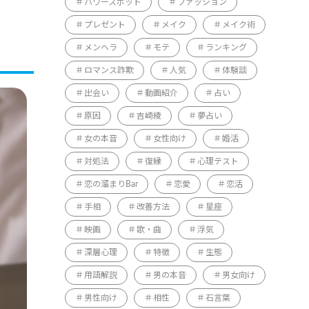
パワースポット
ファッション
プレゼント
メイク
メイク術
メンヘラ
モテ
ランキング
ロマンス詐欺
人気
体験談
出会い
動画紹介
占い
原因
吉崎綾
夢占い
女の本音
女性向け
婚活
対処法
復縁
心理テスト
恋の溜まりBar
恋愛
恋活
手相
改善方法
星座
映画
歌・曲
浮気
深層心理
特徴
生態
用語解説
男の本音
男女向け
男性向け
相性
石言葉