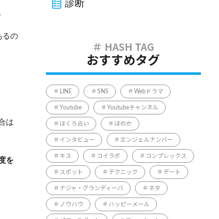
診断
。
あるの
おすすめタグ
LINE
SNS
Webドラマ
Youtube
Youtubeチャンネル
合は
ほくろ占い
ほのか
インタビュー
エンジェルナンバー
キス
コイラボ
コンプレックス
度を
スポット
テクニック
デート
ナジャ・グランディーバ
ネタ
ノウハウ
ハッピーメール