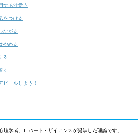
用する注意点
気をつける
つながる
はやめる
する
置く
アピールしよう！
心理学者、ロバート・ザイアンスが提唱した理論です。