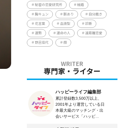
秘密の恋愛研究所
結婚
胸キュン
脈あり
自分磨き
花言葉
血液型
診断
運勢
運命の人
遠距離恋愛
野呂佳代
顔
専門家・ライター
ハッピーライフ編集部
累計登録数3,500万以上、
2001年より運営している日
本最大級のマッチング・出
会いサービス「ハッピ...