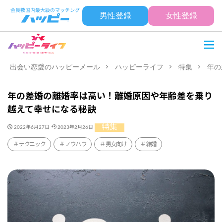
男性登録
女性登録
出会い恋愛のハッピーメール
ハッピーライフ
特集
年の
年の差婚の離婚率は高い！離婚原因や年齢差を乗り
越えて幸せになる秘訣
特集
2022年6月27日
2023年2月26日
テクニック
ノウハウ
男女向け
結婚