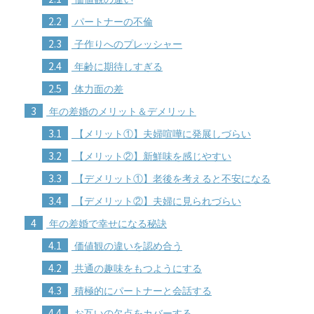
2.2
パートナーの不倫
2.3
子作りへのプレッシャー
2.4
年齢に期待しすぎる
2.5
体力面の差
3
年の差婚のメリット＆デメリット
3.1
【メリット①】夫婦喧嘩に発展しづらい
3.2
【メリット②】新鮮味を感じやすい
3.3
【デメリット①】老後を考えると不安になる
3.4
【デメリット②】夫婦に見られづらい
4
年の差婚で幸せになる秘訣
4.1
価値観の違いを認め合う
4.2
共通の趣味をもつようにする
4.3
積極的にパートナーと会話する
4.4
お互いの欠点をカバーする