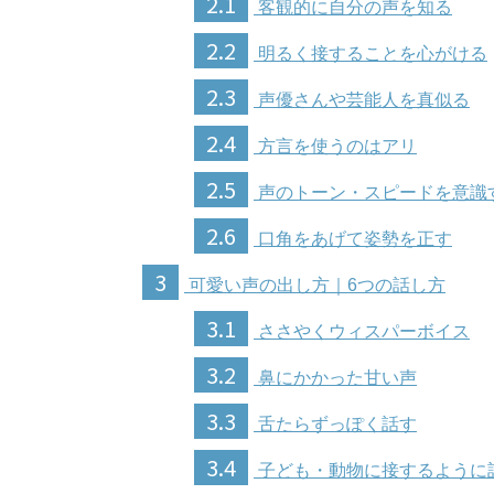
2.1
客観的に自分の声を知る
2.2
明るく接することを心がける
2.3
声優さんや芸能人を真似る
2.4
方言を使うのはアリ
2.5
声のトーン・スピードを意識
2.6
口角をあげて姿勢を正す
3
可愛い声の出し方｜6つの話し方
3.1
ささやくウィスパーボイス
3.2
鼻にかかった甘い声
3.3
舌たらずっぽく話す
3.4
子ども・動物に接するように