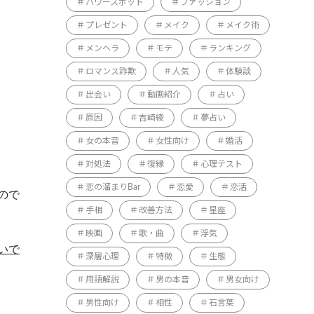
パワースポット
ファッション
プレゼント
メイク
メイク術
メンヘラ
モテ
ランキング
ロマンス詐欺
人気
体験談
出会い
動画紹介
占い
原因
吉崎綾
夢占い
女の本音
女性向け
婚活
対処法
復縁
心理テスト
恋の溜まりBar
恋愛
恋活
ので
手相
改善方法
星座
映画
歌・曲
浮気
いで
深層心理
特徴
生態
用語解説
男の本音
男女向け
男性向け
相性
石言葉