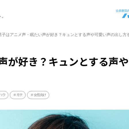
ト。
男子はアニメ声・眠たい声が好き？キュンとする声や可愛い声の出し方
声が好き？キュンとする声や
ハウ
モテ
女性向け