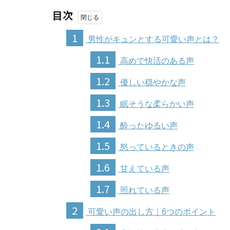
目次
1
男性がキュンとする可愛い声とは？
1.1
高めで快活のある声
1.2
優しい穏やかな声
1.3
眠そうな柔らかい声
1.4
酔ったゆるい声
1.5
怒っているときの声
1.6
甘えている声
1.7
照れている声
2
可愛い声の出し方｜6つのポイント