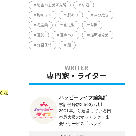
秘密の恋愛研究所
結婚
胸キュン
脈あり
自分磨き
花言葉
血液型
診断
運勢
運命の人
遠距離恋愛
野呂佳代
顔
専門家・ライター
くな
ハッピーライフ編集部
累計登録数3,500万以上、
2001年より運営している日
本最大級のマッチング・出
会いサービス「ハッピ...