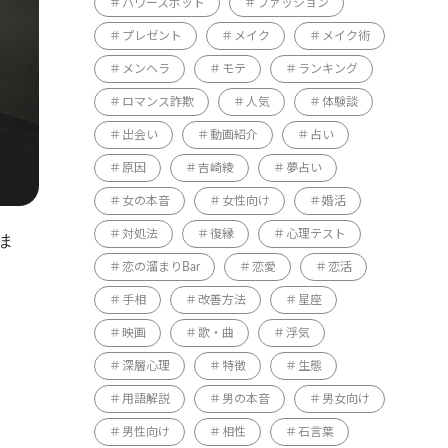
パワースポット
ファッション
プレゼント
メイク
メイク術
メンヘラ
モテ
ランキング
ロマンス詐欺
人気
体験談
出会い
動画紹介
占い
原因
吉崎綾
夢占い
女の本音
女性向け
婚活
対処法
復縁
心理テスト
ま
恋の溜まりBar
恋愛
恋活
手相
改善方法
星座
映画
歌・曲
浮気
深層心理
特徴
生態
用語解説
男の本音
男女向け
男性向け
相性
石言葉