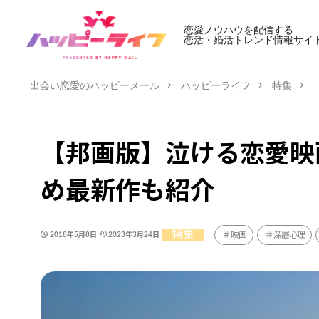
恋愛ノウハウを配信する
恋活・婚活トレンド情報サイ
出会い恋愛のハッピーメール
ハッピーライフ
特集
【邦画版】泣ける恋愛映画
め最新作も紹介
特集
映画
深層心理
2018年5月8日
2023年3月24日