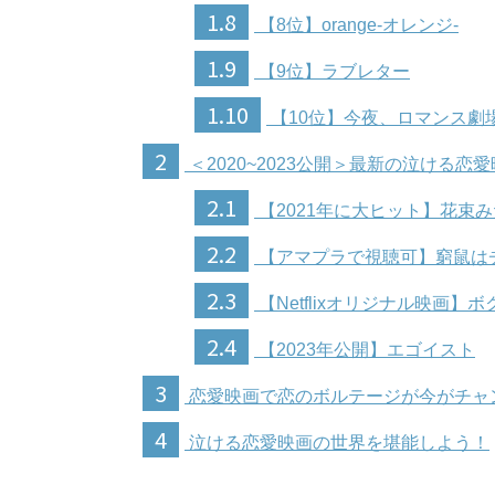
1.8
【8位】orange-オレンジ-
1.9
【9位】ラブレター
1.10
【10位】今夜、ロマンス劇
2
＜2020~2023公開＞最新の泣ける恋
2.1
【2021年に大ヒット】花束
2.2
【アマプラで視聴可】窮鼠は
2.3
【Netflixオリジナル映画
2.4
【2023年公開】エゴイスト
3
恋愛映画で恋のボルテージが今がチャ
4
泣ける恋愛映画の世界を堪能しよう！