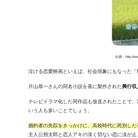
出典：
http://w
泣ける恋愛映画といえば、社会現象にもなった
「
片山恭一さんの同名小説を基に製作された
興行収
テレビドラマ化した同作品も放送されたことで、
いう人も多いことでしょう。
婚約者の失踪をきっかけに、高校時代に死別した
主人公朔太郎と恋人アキの淡く切ない恋に涙が止