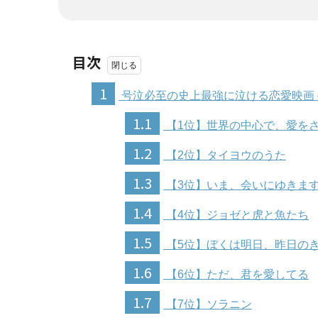
目次
1
号泣必至の史上最強に泣ける恋愛映画＜
1.1
【1位】世界の中心で、愛を
1.2
【2位】タイヨウのうた
1.3
【3位】いま、会いにゆきま
1.4
【4位】ジョゼと虎と魚たち
1.5
【5位】ぼくは明日、昨日の
1.6
【6位】ただ、君を愛してる
1.7
【7位】ソラニン