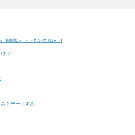
邦画版＞ランキングTOP10
さけぶ
す
きみとデートする