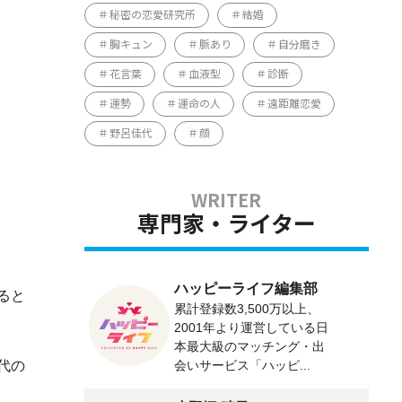
秘密の恋愛研究所
結婚
胸キュン
脈あり
自分磨き
花言葉
血液型
診断
運勢
運命の人
遠距離恋愛
野呂佳代
顔
専門家・ライター
ハッピーライフ編集部
ると
累計登録数3,500万以上、
2001年より運営している日
本最大級のマッチング・出
代の
会いサービス「ハッピ...