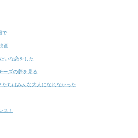
場で
愛映画
みたいな恋をした
チーズの夢を見る
】ボクたちはみんな大人になれなかった
ンス！