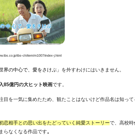
ww.tbs.co.jp/tbs-ch/item/m1007/index-j.html
世界の中心で、愛をさけぶ」
を外すわけにはいきません。
入85億円の大ヒット映画
です。
注目を一気に集めたため、観たことはないけど作品名は知って
初恋相手との思い出をたどっていく純愛ストーリー
で、高校時
まらなくなる作品です
。