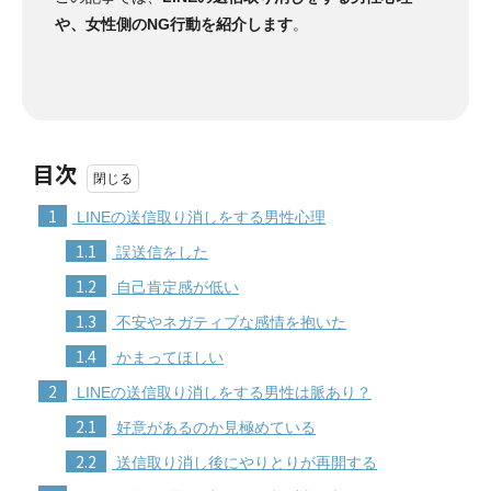
や、女性側のNG行動を紹介します
。
目次
1
LINEの送信取り消しをする男性心理
1.1
誤送信をした
1.2
自己肯定感が低い
1.3
不安やネガティブな感情を抱いた
1.4
かまってほしい
2
LINEの送信取り消しをする男性は脈あり？
2.1
好意があるのか見極めている
2.2
送信取り消し後にやりとりが再開する