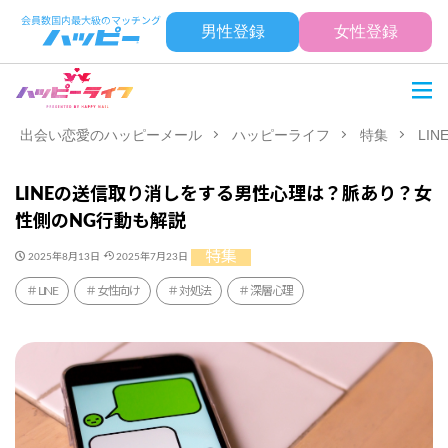
男性登録
女性登録
出会い恋愛のハッピーメール
ハッピーライフ
特集
LI
LINEの送信取り消しをする男性心理は？脈あり？女
性側のNG行動も解説
特集
2025年8月13日
2025年7月23日
LINE
女性向け
対処法
深層心理