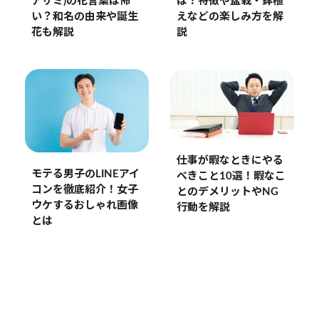
アザミ)の花言葉は怖
は？特徴や盆栽・鉢植
い？和名の由来や誕生
えなどの楽しみ方を解
花も解説
説
仕事が暇なときにやる
モテる男子のLINEアイ
べきこと10選！暇なこ
コンを徹底紹介！女子
とのデメリットやNG
ウケするおしゃれ画像
行動を解説
とは