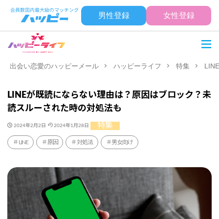
男性登録
女性登録
出会い恋愛のハッピーメール
ハッピーライフ
特集
LI
LINEが既読にならない理由は？原因はブロック？未
読スルーされた時の対処法も
特集
2024年2月2日
2024年1月28日
LINE
原因
対処法
男女向け