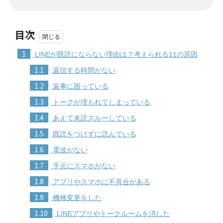
目次
1
LINEが既読にならない理由は？考えられる11の原因
1.1
返信する時間がない
1.2
返事に困っている
1.3
トークが埋もれてしまっている
1.4
あえて未読スルーしている
1.5
既読をつけずに読んでいる
1.6
電波がない
1.7
手元にスマホがない
1.8
アプリやスマホに不具合がある
1.9
機種変更をした
1.10
LINEアプリやトークルームを消した