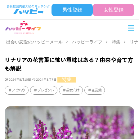
男性登録
女性登録
出会い恋愛のハッピーメール
ハッピーライフ
特集
リナ
リナリアの花言葉に怖い意味はある？由来や育て方
も解説
特集
2024年8月10日
2024年8月7日
ノウハウ
プレゼント
男女向け
花言葉