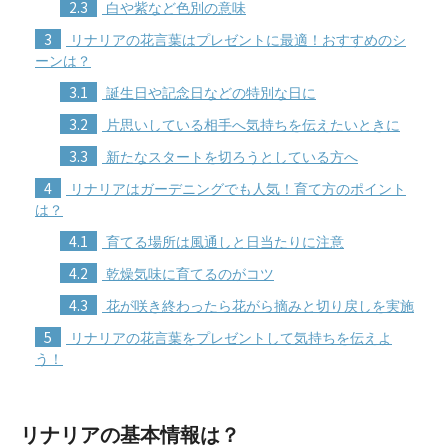
2.3
白や紫など色別の意味
3
リナリアの花言葉はプレゼントに最適！おすすめのシ
ーンは？
3.1
誕生日や記念日などの特別な日に
3.2
片思いしている相手へ気持ちを伝えたいときに
3.3
新たなスタートを切ろうとしている方へ
4
リナリアはガーデニングでも人気！育て方のポイント
は？
4.1
育てる場所は風通しと日当たりに注意
4.2
乾燥気味に育てるのがコツ
4.3
花が咲き終わったら花がら摘みと切り戻しを実施
5
リナリアの花言葉をプレゼントして気持ちを伝えよ
う！
リナリアの基本情報は？