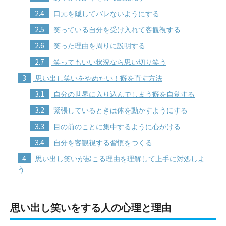
2.4
口元を隠してバレないようにする
2.5
笑っている自分を受け入れて客観視する
2.6
笑った理由を周りに説明する
2.7
笑ってもいい状況なら思い切り笑う
3
思い出し笑いをやめたい！癖を直す方法
3.1
自分の世界に入り込んでしまう癖を自覚する
3.2
緊張しているときは体を動かすようにする
3.3
目の前のことに集中するように心がける
3.4
自分を客観視する習慣をつくる
4
思い出し笑いが起こる理由を理解して上手に対処しよ
う
思い出し笑いをする人の心理と理由