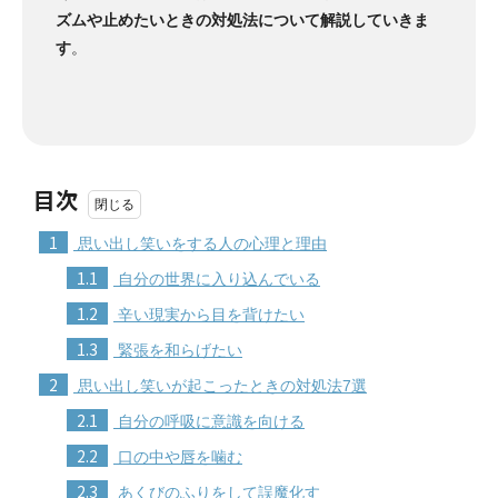
ズムや止めたいときの対処法について解説していきま
す
。
目次
1
思い出し笑いをする人の心理と理由
1.1
自分の世界に入り込んでいる
1.2
辛い現実から目を背けたい
1.3
緊張を和らげたい
2
思い出し笑いが起こったときの対処法7選
2.1
自分の呼吸に意識を向ける
2.2
口の中や唇を噛む
2.3
あくびのふりをして誤魔化す