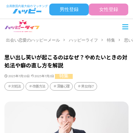
男性登録
女性登録
出会い恋愛のハッピーメール
ハッピーライフ
特集
思い
思い出し笑いが起こるのはなぜ？やめたいときの対
処法や癖の直し方を解説
特集
2025年7月10日
2025年7月2日
対処法
改善方法
深層心理
男女向け