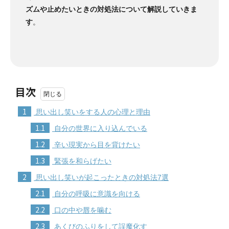
ズムや止めたいときの対処法について解説していきま
す
。
目次
1
思い出し笑いをする人の心理と理由
1.1
自分の世界に入り込んでいる
1.2
辛い現実から目を背けたい
1.3
緊張を和らげたい
2
思い出し笑いが起こったときの対処法7選
2.1
自分の呼吸に意識を向ける
2.2
口の中や唇を噛む
2.3
あくびのふりをして誤魔化す