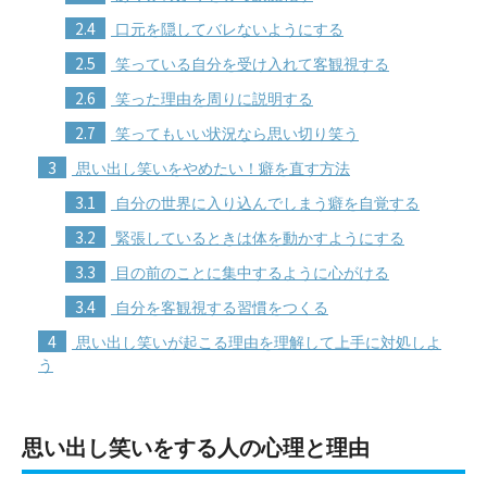
2.4
口元を隠してバレないようにする
2.5
笑っている自分を受け入れて客観視する
2.6
笑った理由を周りに説明する
2.7
笑ってもいい状況なら思い切り笑う
3
思い出し笑いをやめたい！癖を直す方法
3.1
自分の世界に入り込んでしまう癖を自覚する
3.2
緊張しているときは体を動かすようにする
3.3
目の前のことに集中するように心がける
3.4
自分を客観視する習慣をつくる
4
思い出し笑いが起こる理由を理解して上手に対処しよ
う
思い出し笑いをする人の心理と理由