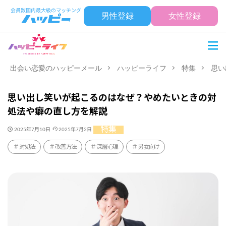
男性登録
女性登録
出会い恋愛のハッピーメール
ハッピーライフ
特集
思い
思い出し笑いが起こるのはなぜ？やめたいときの対
処法や癖の直し方を解説
特集
2025年7月10日
2025年7月2日
対処法
改善方法
深層心理
男女向け