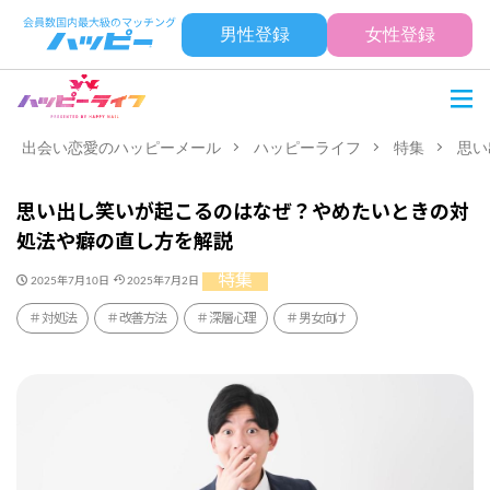
男性登録
女性登録
出会い恋愛のハッピーメール
ハッピーライフ
特集
思い
思い出し笑いが起こるのはなぜ？やめたいときの対
処法や癖の直し方を解説
特集
2025年7月10日
2025年7月2日
対処法
改善方法
深層心理
男女向け