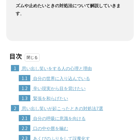
ズムや止めたいときの対処法について解説していきま
す
。
目次
1
思い出し笑いをする人の心理と理由
1.1
自分の世界に入り込んでいる
1.2
辛い現実から目を背けたい
1.3
緊張を和らげたい
2
思い出し笑いが起こったときの対処法7選
2.1
自分の呼吸に意識を向ける
2.2
口の中や唇を噛む
2.3
あくびのふりをして誤魔化す