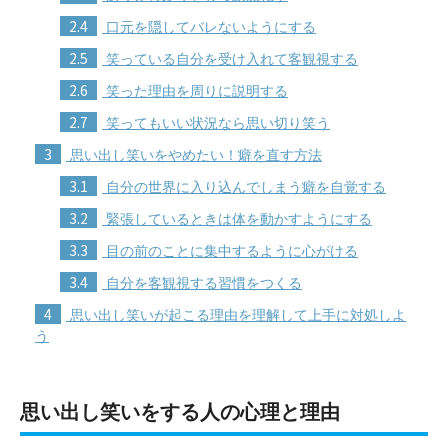
2.4
口元を隠してバレないようにする
2.5
笑っている自分を受け入れて客観視する
2.6
笑った理由を周りに説明する
2.7
笑ってもいい状況なら思い切り笑う
3
思い出し笑いをやめたい！癖を直す方法
3.1
自分の世界に入り込んでしまう癖を自覚する
3.2
緊張しているときは体を動かすようにする
3.3
目の前のことに集中するように心がける
3.4
自分を客観視する習慣をつくる
4
思い出し笑いが起こる理由を理解して上手に対処しよ
う
思い出し笑いをする人の心理と理由