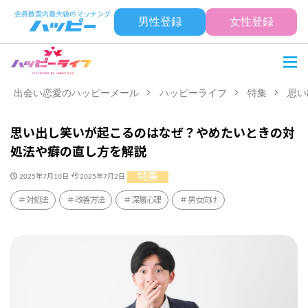
男性登録
女性登録
出会い恋愛のハッピーメール
ハッピーライフ
特集
思い
思い出し笑いが起こるのはなぜ？やめたいときの対
処法や癖の直し方を解説
特集
2025年7月10日
2025年7月2日
対処法
改善方法
深層心理
男女向け