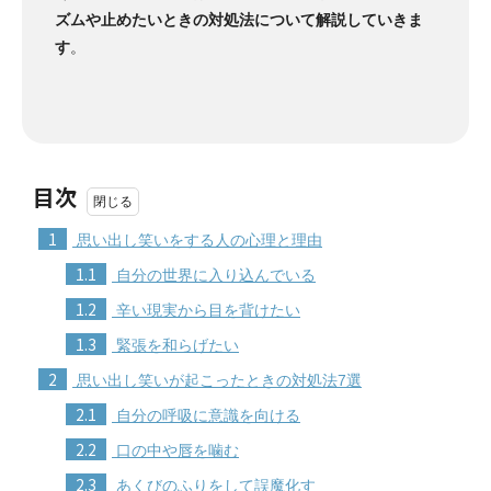
ズムや止めたいときの対処法について解説していきま
す
。
目次
1
思い出し笑いをする人の心理と理由
1.1
自分の世界に入り込んでいる
1.2
辛い現実から目を背けたい
1.3
緊張を和らげたい
2
思い出し笑いが起こったときの対処法7選
2.1
自分の呼吸に意識を向ける
2.2
口の中や唇を噛む
2.3
あくびのふりをして誤魔化す