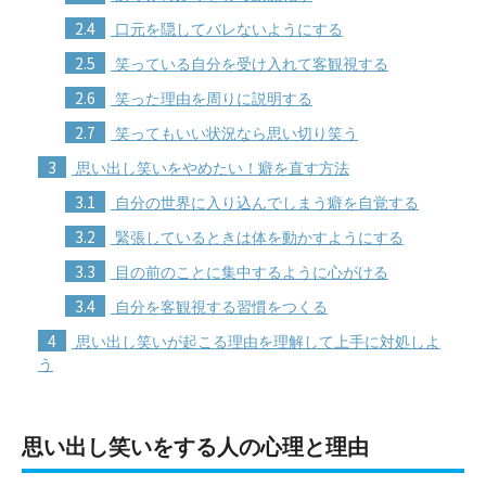
2.4
口元を隠してバレないようにする
2.5
笑っている自分を受け入れて客観視する
2.6
笑った理由を周りに説明する
2.7
笑ってもいい状況なら思い切り笑う
3
思い出し笑いをやめたい！癖を直す方法
3.1
自分の世界に入り込んでしまう癖を自覚する
3.2
緊張しているときは体を動かすようにする
3.3
目の前のことに集中するように心がける
3.4
自分を客観視する習慣をつくる
4
思い出し笑いが起こる理由を理解して上手に対処しよ
う
思い出し笑いをする人の心理と理由