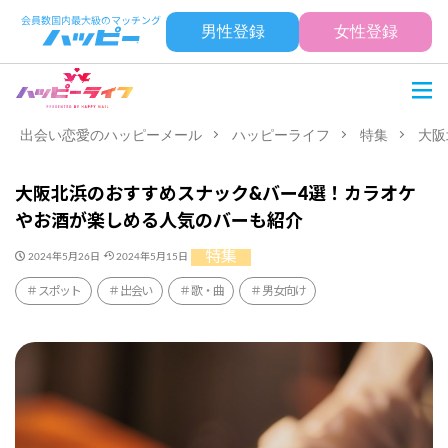
男性登録
女性登録
出会い恋愛のハッピーメール
ハッピーライフ
特集
大阪
大阪北浜のおすすめスナック&バー4選！カラオケ
やお酒が楽しめる人気のバーも紹介
特集
2024年5月26日
2024年5月15日
スポット
出会い
歌・曲
男女向け