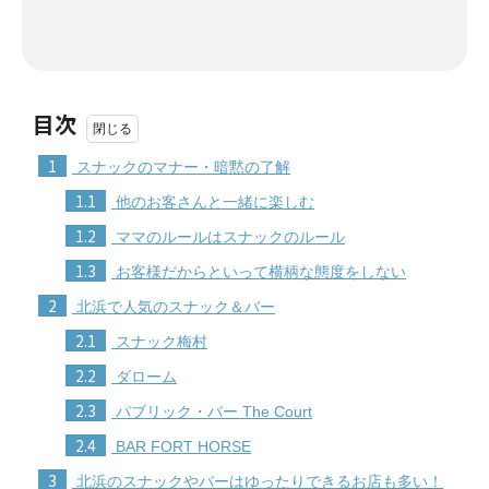
目次
1
スナックのマナー・暗黙の了解
1.1
他のお客さんと一緒に楽しむ
1.2
ママのルールはスナックのルール
1.3
お客様だからといって横柄な態度をしない
2
北浜で人気のスナック＆バー
2.1
スナック梅村
2.2
ダローム
2.3
パブリック・バー The Court
2.4
BAR FORT HORSE
3
北浜のスナックやバーはゆったりできるお店も多い！