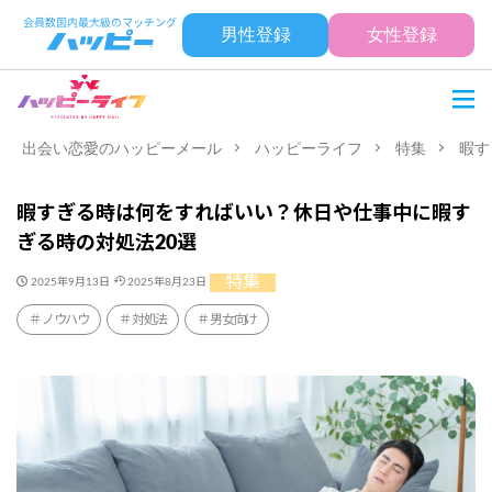
男性登録
女性登録
出会い恋愛のハッピーメール
ハッピーライフ
特集
暇す
暇すぎる時は何をすればいい？休日や仕事中に暇す
ぎる時の対処法20選
特集
2025年9月13日
2025年8月23日
ノウハウ
対処法
男女向け