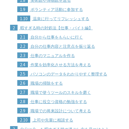
美術館や博物館を巡る
1.9
ボランティア活動に参加する
1.10
温泉に行ってリフレッシュする
2
暇すぎる時の対処法【仕事・バイト編】
2.1
自分から仕事をもらいに行く
2.2
自分の仕事内容と注意点を振り返る
2.3
仕事のマニュアルを作る
2.4
作業を効率化させる方法を考える
2.5
パソコンのデータをわかりやすく整理する
2.6
職場の掃除をする
2.7
職場で使うツールのスキルを磨く
2.8
仕事に役立つ資格の勉強をする
2.9
職場での将来設計について考える
2.10
上司や先輩に相談する
3