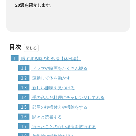
20選を紹介します
。
目次
1
暇すぎる時の対処法【休日編】
1.1
ドラマや映画をたくさん観る
1.2
運動して体を動かす
1.3
新しい趣味を見つける
1.4
手の込んだ料理にチャレンジしてみる
1.5
部屋の模様替えや掃除をする
1.6
黙々と読書する
1.7
行ったことのない場所を旅行する
1.8