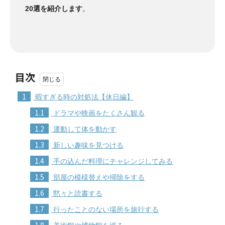
20選を紹介します
。
目次
1
暇すぎる時の対処法【休日編】
1.1
ドラマや映画をたくさん観る
1.2
運動して体を動かす
1.3
新しい趣味を見つける
1.4
手の込んだ料理にチャレンジしてみる
1.5
部屋の模様替えや掃除をする
1.6
黙々と読書する
1.7
行ったことのない場所を旅行する
1.8