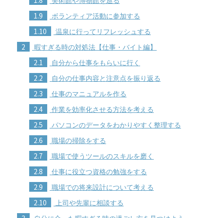
美術館や博物館を巡る
1.9
ボランティア活動に参加する
1.10
温泉に行ってリフレッシュする
2
暇すぎる時の対処法【仕事・バイト編】
2.1
自分から仕事をもらいに行く
2.2
自分の仕事内容と注意点を振り返る
2.3
仕事のマニュアルを作る
2.4
作業を効率化させる方法を考える
2.5
パソコンのデータをわかりやすく整理する
2.6
職場の掃除をする
2.7
職場で使うツールのスキルを磨く
2.8
仕事に役立つ資格の勉強をする
2.9
職場での将来設計について考える
2.10
上司や先輩に相談する
3