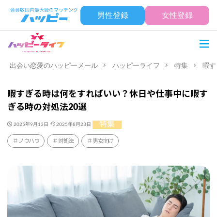
男性登録
女性登録
出会い恋愛のハッピーメール
ハッピーライフ
特集
暇す
暇すぎる時は何をすればいい？休日や仕事中に暇す
ぎる時の対処法20選
特集
2025年9月13日
2025年8月23日
ノウハウ
対処法
男女向け