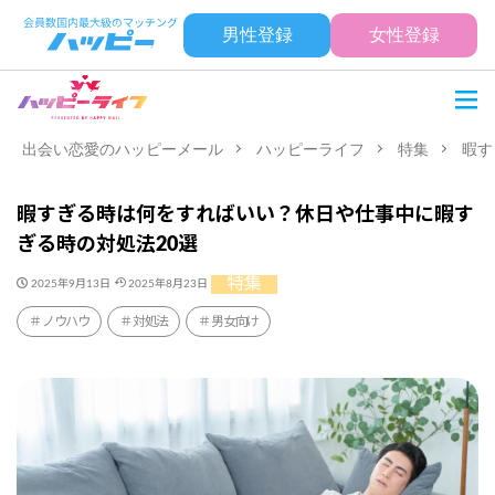
男性登録
女性登録
出会い恋愛のハッピーメール
ハッピーライフ
特集
暇す
暇すぎる時は何をすればいい？休日や仕事中に暇す
ぎる時の対処法20選
特集
2025年9月13日
2025年8月23日
ノウハウ
対処法
男女向け