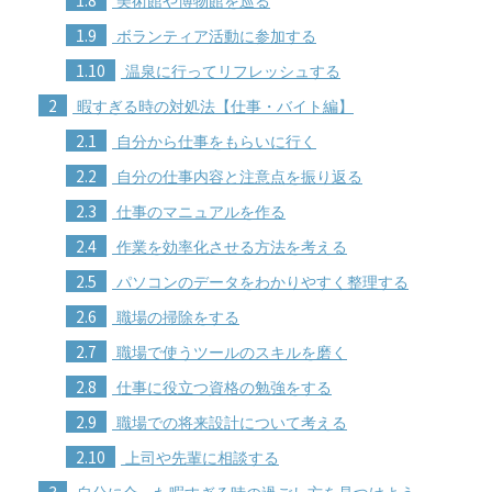
美術館や博物館を巡る
1.9
ボランティア活動に参加する
1.10
温泉に行ってリフレッシュする
2
暇すぎる時の対処法【仕事・バイト編】
2.1
自分から仕事をもらいに行く
2.2
自分の仕事内容と注意点を振り返る
2.3
仕事のマニュアルを作る
2.4
作業を効率化させる方法を考える
2.5
パソコンのデータをわかりやすく整理する
2.6
職場の掃除をする
2.7
職場で使うツールのスキルを磨く
2.8
仕事に役立つ資格の勉強をする
2.9
職場での将来設計について考える
2.10
上司や先輩に相談する
3