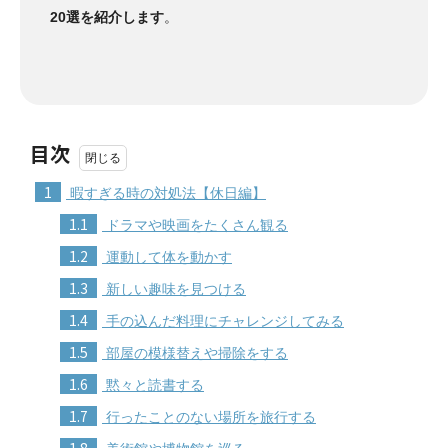
20選を紹介します
。
目次
1
暇すぎる時の対処法【休日編】
1.1
ドラマや映画をたくさん観る
1.2
運動して体を動かす
1.3
新しい趣味を見つける
1.4
手の込んだ料理にチャレンジしてみる
1.5
部屋の模様替えや掃除をする
1.6
黙々と読書する
1.7
行ったことのない場所を旅行する
1.8