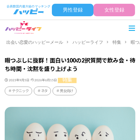
男性登録
女性登録
出会い恋愛のハッピーメール
ハッピーライフ
特集
暇つ
暇つぶしに抜群！面白い100の2択質問で飲み会・待
ち時間・沈黙を盛り上げよう
特集
2023年9月5日
2026年6月15日
テクニック
ネタ
男女向け