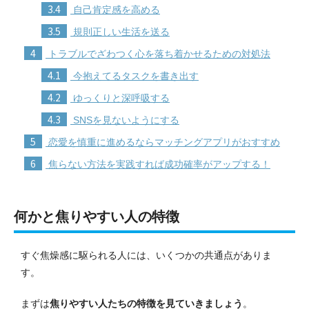
3.4
自己肯定感を高める
3.5
規則正しい生活を送る
4
トラブルでざわつく心を落ち着かせるための対処法
4.1
今抱えてるタスクを書き出す
4.2
ゆっくりと深呼吸する
4.3
SNSを見ないようにする
5
恋愛を慎重に進めるならマッチングアプリがおすすめ
6
焦らない方法を実践すれば成功確率がアップする！
何かと焦りやすい人の特徴
すぐ焦燥感に駆られる人には、いくつかの共通点がありま
す。
まずは
焦りやすい人たちの特徴を見ていきましょう
。