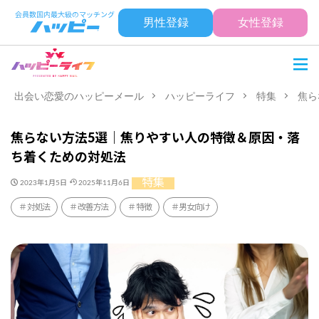
男性登録
女性登録
出会い恋愛のハッピーメール
ハッピーライフ
特集
焦ら
焦らない方法5選｜焦りやすい人の特徴＆原因・落
ち着くための対処法
特集
2023年1月5日
2025年11月6日
対処法
改善方法
特徴
男女向け