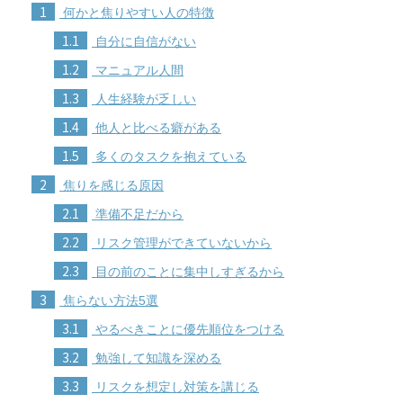
1
何かと焦りやすい人の特徴
1.1
自分に自信がない
1.2
マニュアル人間
1.3
人生経験が乏しい
1.4
他人と比べる癖がある
1.5
多くのタスクを抱えている
2
焦りを感じる原因
2.1
準備不足だから
2.2
リスク管理ができていないから
2.3
目の前のことに集中しすぎるから
3
焦らない方法5選
3.1
やるべきことに優先順位をつける
3.2
勉強して知識を深める
3.3
リスクを想定し対策を講じる