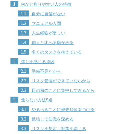
1
何かと焦りやすい人の特徴
1.1
自分に自信がない
1.2
マニュアル人間
1.3
人生経験が乏しい
1.4
他人と比べる癖がある
1.5
多くのタスクを抱えている
2
焦りを感じる原因
2.1
準備不足だから
2.2
リスク管理ができていないから
2.3
目の前のことに集中しすぎるから
3
焦らない方法5選
3.1
やるべきことに優先順位をつける
3.2
勉強して知識を深める
3.3
リスクを想定し対策を講じる