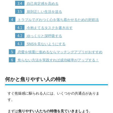
3.4
自己肯定感を高める
3.5
規則正しい生活を送る
4
トラブルでざわつく心を落ち着かせるための対処法
4.1
今抱えてるタスクを書き出す
4.2
ゆっくりと深呼吸する
4.3
SNSを見ないようにする
5
恋愛を慎重に進めるならマッチングアプリがおすすめ
6
焦らない方法を実践すれば成功確率がアップする！
何かと焦りやすい人の特徴
すぐ焦燥感に駆られる人には、いくつかの共通点がありま
す。
まずは
焦りやすい人たちの特徴を見ていきましょう
。