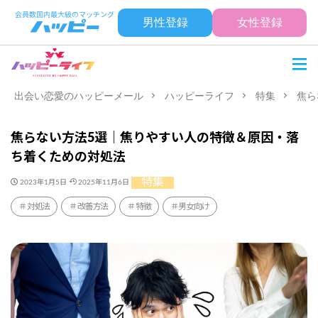
男性登録
女性登録
出会い恋愛のハッピーメール
ハッピーライフ
特集
焦ら
焦らない方法5選｜焦りやすい人の特徴＆原因・落
ち着くための対処法
特集
2023年1月5日
2025年11月6日
対処法
改善方法
特徴
男女向け